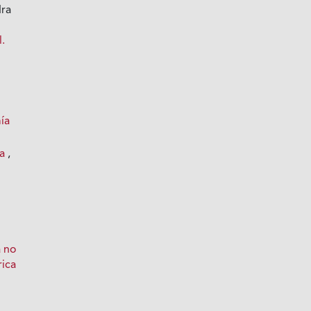
dra
.
ía
ia
,
a no
rica