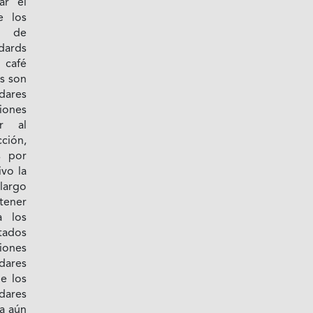
ar el
e los
s de
ndards
café
s son
dares
ones
ar al
ción,
s por
vo la
largo
 tener
a los
tados
ciones
dares
e los
ares
a aún