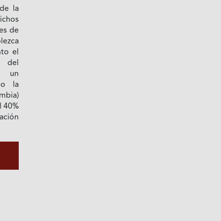
 de la
dichos
nes de
lezca
nto el
 del
e un
so la
mbia)
l 40%
ación