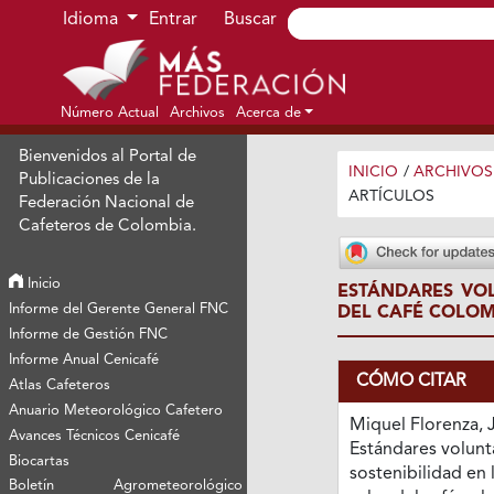
Ir al menú de navegación principal
Ir al contenido principal
Ir al pie de página del sitio
Idioma
Entrar
Buscar
Número Actual
Archivos
Acerca de
Bienvenidos al Portal de
INICIO
/
ARCHIVOS
Publicaciones de la
ARTÍCULOS
Federación Nacional de
Cafeteros de Colombia.
Inicio
ESTÁNDARES VOL
Informe del Gerente General FNC
DEL CAFÉ COLO
Informe de Gestión FNC
Informe Anual Cenicafé
CÓMO CITAR
Atlas Cafeteros
Anuario Meteorológico Cafetero
Miquel Florenza, J
Avances Técnicos Cenicafé
Estándares volunt
Biocartas
sostenibilidad en 
Boletín Agrometeorológico