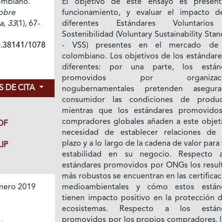
lombiano.
El objetivo de este ensayo es present
obre
funcionamiento, y evaluar el impacto d
a
,
33
(1), 67-
diferentes Estándares Voluntario
Sostenibilidad (Voluntary Sustainability Sta
0.38141/1078
- VSS) presentes en el mercado de 
colombiano. Los objetivos de los estándare
diferentes: por una parte, los están
promovidos por organizaci
 DE CITA
nogubernamentales pretenden asegur
consumidor las condiciones de produc
mientras que los estándares promovido
compradores globales añaden a este objeti
DF
necesidad de establecer relaciones de 
plazo y a lo largo de la cadena de valor para
IP
estabilidad en su negocio. Respecto 
estándares promovidos por ONGs los resul
más robustos se encuentran en las certifica
medioambientales y cómo estos están
nero 2019
tienen impacto positivo en la protección d
ecosistemas. Respecto a los estánd
promovidos por los propios compradores, l