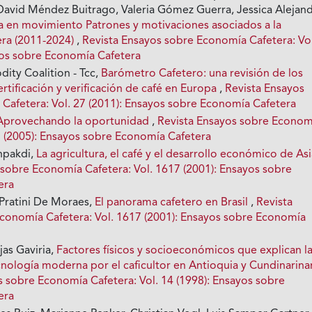
David Méndez Buitrago, Valeria Gómez Guerra, Jessica Alejan
ra en movimiento Patrones y motivaciones asociados a la
era (2011-2024)
,
Revista Ensayos sobre Economía Cafetera: Vol
yos sobre Economía Cafetera
ity Coalition - Tcc,
Barómetro Cafetero: una revisión de los
rtificación y verificación de café en Europa
,
Revista Ensayos
Cafetera: Vol. 27 (2011): Ensayos sobre Economía Cafetera
Aprovechando la oportunidad
,
Revista Ensayos sobre Econom
21 (2005): Ensayos sobre Economía Cafetera
hpakdi,
La agricultura, el café y el desarrollo económico de As
 sobre Economía Cafetera: Vol. 1617 (2001): Ensayos sobre
era
 Pratini De Moraes,
El panorama cafetero en Brasil
,
Revista
conomía Cafetera: Vol. 1617 (2001): Ensayos sobre Economía
jas Gaviria,
Factores físicos y socioeconómicos que explican l
nología moderna por el caficultor en Antioquia y Cundinarina
s sobre Economía Cafetera: Vol. 14 (1998): Ensayos sobre
era