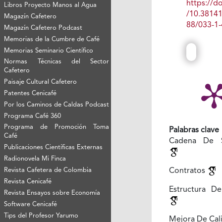
https://do
Libros Proyecto Manos al Agua
/10.3814
Magazín Cafetero
88/033-1-
Magazín Cafetero Podcast
Memorias de la Cumbre de Café
Memorias Seminario Científico
Normas Técnicas del Sector
Cafetero
Paisaje Cultural Cafetero
Patentes Cenicafé
Por los Caminos de Caldas Podcast
Programa Café 360
Programa de Promoción Toma
Palabras clave
Café
Cadena De S
Publicaciones Científicas Externas
Radionovela Mi Finca
Contratos
Revista Cafetera de Colombia
Revista Cenicafé
Estructura D
Revista Ensayos sobre Economía
Software Cenicafé
Tips del Profesor Yarumo
Mejora De Cal