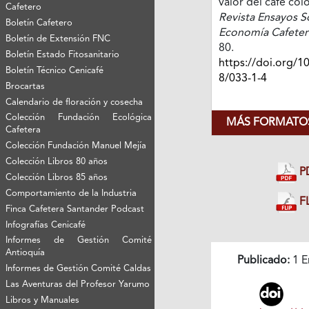
valor del café co
Cafetero
Revista Ensayos S
Boletín Cafetero
Economía Cafeter
Boletín de Extensión FNC
80.
Boletín Estado Fitosanitario
https://doi.org/1
Boletín Técnico Cenicafé
8/033-1-4
Brocartas
Calendario de floración y cosecha
Colección Fundación Ecológica
MÁS FORMATOS
Cafetera
Colección Fundación Manuel Mejía
Colección Libros 80 años
P
Colección Libros 85 años
Comportamiento de la Industria
FL
Finca Cafetera Santander Podcast
Infografías Cenicafé
Informes de Gestión Comité
Antioquía
Publicado:
1 E
Informes de Gestión Comité Caldas
Las Aventuras del Profesor Yarumo
Libros y Manuales