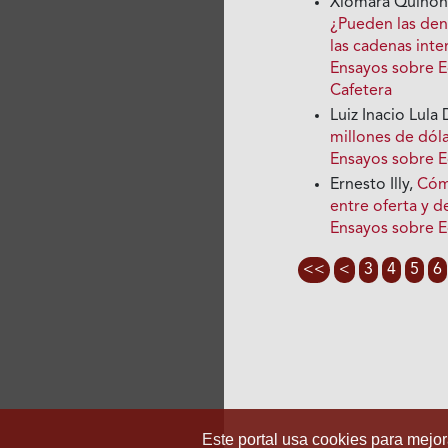
Xiomara Quiñone
¿Pueden las den
las cadenas int
Ensayos sobre E
Cafetera
Luiz Inacio Lula 
millones de dól
Ensayos sobre 
Ernesto Illy,
Cómo
entre oferta y
Ensayos sobre 
<<
<
3
4
5
6
Este portal usa cookies para mejora