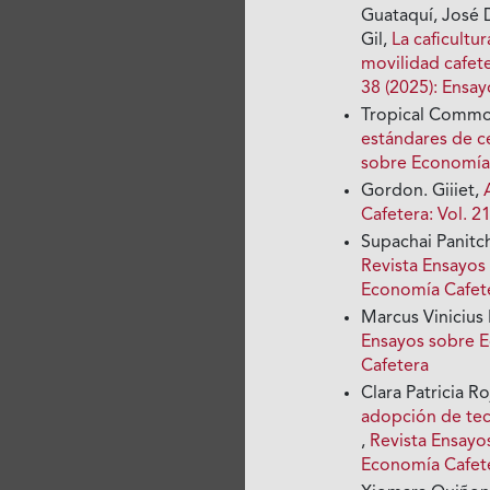
Guataquí, José 
Gil,
La caficultu
movilidad cafet
38 (2025): Ensa
Tropical Commod
estándares de ce
sobre Economía 
Gordon. Giiiet,
Cafetera: Vol. 
Supachai Panitc
Revista Ensayos
Economía Cafet
Marcus Vinicius
Ensayos sobre E
Cafetera
Clara Patricia Ro
adopción de tec
,
Revista Ensayo
Economía Cafet