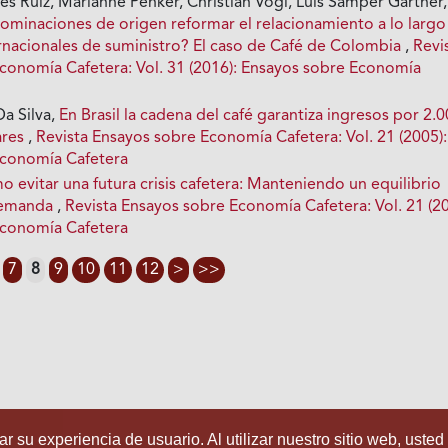
s Ruiz, Marianne Penker, Christian Vogl, Luis Samper Gartner,
ominaciones de origen reformar el relacionamiento a lo largo
ernacionales de suministro? El caso de Café de Colombia
,
Revi
conomía Cafetera: Vol. 31 (2016): Ensayos sobre Economía
Da Silva,
En Brasil la cadena del café garantiza ingresos por 2.
ares
,
Revista Ensayos sobre Economía Cafetera: Vol. 21 (2005):
Economía Cafetera
 evitar una futura crisis cafetera: Manteniendo un equilibrio
 demanda
,
Revista Ensayos sobre Economía Cafetera: Vol. 21 (20
Economía Cafetera
7
8
9
10
11
12
>
>>
r su experiencia de usuario. Al utilizar nuestro sitio web, usted