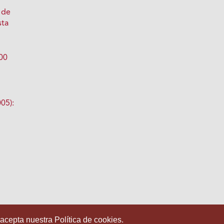
 de
sta
000
05):
 acepta nuestra Política de cookies.