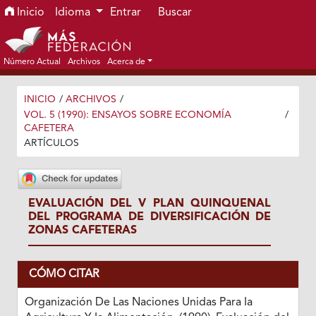
Ir al menú de navegación principal
Ir al contenido principal
Ir al pie de página del sitio
Inicio
Idioma
Entrar
Buscar
Número Actual
Archivos
Acerca de
INICIO
/
ARCHIVOS
/
VOL. 5 (1990): ENSAYOS SOBRE ECONOMÍA
/
CAFETERA
ARTÍCULOS
EVALUACIÓN DEL V PLAN QUINQUENAL
DEL PROGRAMA DE DIVERSIFICACIÓN DE
ZONAS CAFETERAS
CÓMO CITAR
Organización De Las Naciones Unidas Para Ia