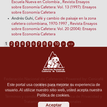
Escuela Nueva en Colombia
,
Revista Ensayos
sobre Economía Cafetera: Vol. 13 (1997): Ensayos
sobre Economía Cafetera
Andrés Guhi,
Café y cambio de paisaje en la zona
cafetera colombiana, 1970-1997
,
Revista Ensayos
sobre Economía Cafetera: Vol. 20 (2004): Ensayos
sobre Economía Cafetera
1
2
3
4
5
6
7
8
9
10
>
>>
Federación Nacional de Cafeteros
| Powered by: Cenicafé
Este portal usa cookies para mejorar su experiencia de
usuario. Al utilizar nuestro sitio web, usted acepta nuestra
Al continuar utilizando este portal, aceptas nuestros
Política de cookies.
Términos y condiciones de uso
y
Política de Privacidad y
Tratamiento de Datos Personales
.
Aceptar