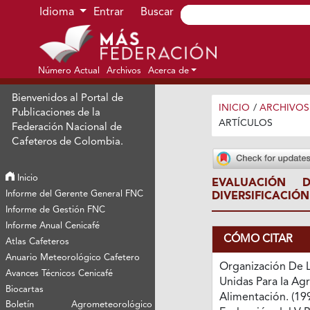
Ir al menú de navegación principal
Ir al contenido principal
Ir al pie de página del sitio
Idioma
Entrar
Buscar
Número Actual
Archivos
Acerca de
Bienvenidos al Portal de
INICIO
/
ARCHIVOS
Publicaciones de la
ARTÍCULOS
Federación Nacional de
Cafeteros de Colombia.
Inicio
EVALUACIÓN
Informe del Gerente General FNC
DIVERSIFICACIÓ
Informe de Gestión FNC
Informe Anual Cenicafé
CÓMO CITAR
Atlas Cafeteros
Anuario Meteorológico Cafetero
Organización De 
Avances Técnicos Cenicafé
Unidas Para Ia Agr
Biocartas
Alimentación. (199
Boletín Agrometeorológico