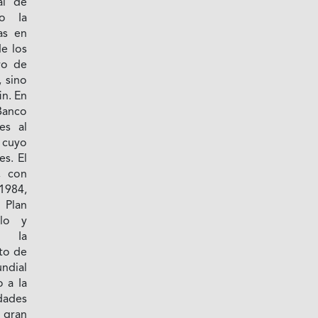
al de
o Ia
as en
de los
ro de
 sino
in. En
Banco
es al
 cuyo
s. El
, con
 1984,
 Plan
llo y
e Ia
to de
ndial
o a Ia
dades
 gran