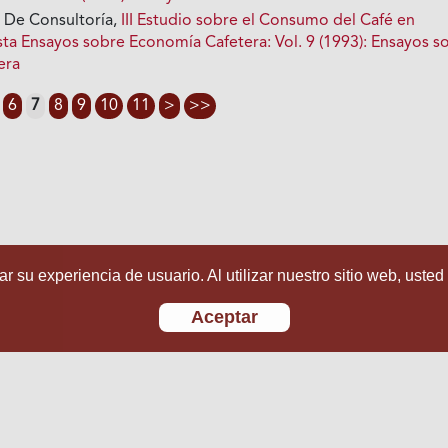
 De Consultoría,
III Estudio sobre el Consumo del Café en
sta Ensayos sobre Economía Cafetera: Vol. 9 (1993): Ensayos s
era
6
7
8
9
10
11
>
>>
r su experiencia de usuario. Al utilizar nuestro sitio web, usted
Aceptar