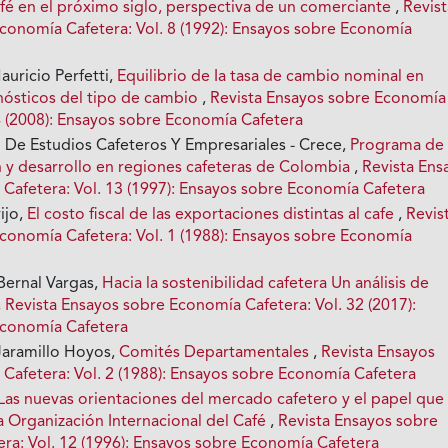
fé en el próximo siglo, perspectiva de un comerciante
,
Revist
conomía Cafetera: Vol. 8 (1992): Ensayos sobre Economía
uricio Perfetti,
Equilibrio de Ia tasa de cambio nominal en
ósticos del tipo de cambio
,
Revista Ensayos sobre Economía
24 (2008): Ensayos sobre Economía Cafetera
 De Estudios Cafeteros Y Empresariales - Crece,
Programa de
n y desarrollo en regiones cafeteras de Colombia
,
Revista Ens
Cafetera: Vol. 13 (1997): Ensayos sobre Economía Cafetera
ijo,
El costo fiscal de las exportaciones distintas al cafe
,
Revis
conomía Cafetera: Vol. 1 (1988): Ensayos sobre Economía
Bernal Vargas,
Hacia la sostenibilidad cafetera Un análisis de
,
Revista Ensayos sobre Economía Cafetera: Vol. 32 (2017):
Economía Cafetera
Jaramillo Hoyos,
Comités Departamentales
,
Revista Ensayos
Cafetera: Vol. 2 (1988): Ensayos sobre Economía Cafetera
Las nuevas orientaciones del mercado cafetero y el papel que 
a Organización Internacional del Café
,
Revista Ensayos sobre
ra: Vol. 12 (1996): Ensayos sobre Economía Cafetera