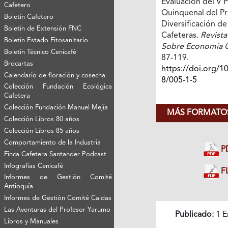
Evaluación del V P
Cafetero
Quinquenal del P
Boletín Cafetero
Diversificación d
Boletín de Extensión FNC
Cafeteras.
Revista
Boletín Estado Fitosanitario
Sobre Economía C
Boletín Técnico Cenicafé
87-119.
Brocartas
https://doi.org/1
Calendario de floración y cosecha
8/005-1-5
Colección Fundación Ecológica
Cafetera
Colección Fundación Manuel Mejía
MÁS FORMATOS
Colección Libros 80 años
Colección Libros 85 años
Comportamiento de la Industria
P
Finca Cafetera Santander Podcast
Infografías Cenicafé
FL
Informes de Gestión Comité
Antioquía
Informes de Gestión Comité Caldas
Las Aventuras del Profesor Yarumo
Publicado:
1 E
Libros y Manuales