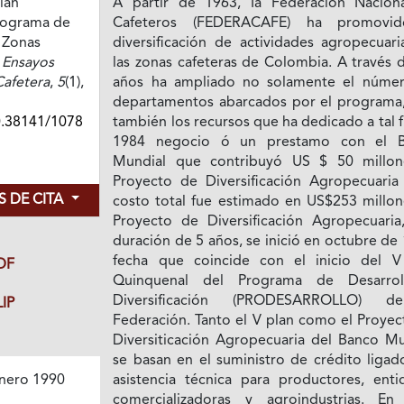
lan
A partir de 1963, Ia Federación Nacion
rograma de
Cafeteros (FEDERACAFE) ha promovid
e Zonas
diversificación de actividades agropecuari
 Ensayos
las zonas cafeteras de Colombia. A través 
afetera
,
5
(1),
años ha ampliado no solamente el núme
departamentos abarcados por el programa,
0.38141/1078
también los recursos que ha dedicado a tal f
1984 negocio ó un prestamo con el 
Mundial que contribuyó US $ 50 millon
Proyecto de Diversificación Agropecuaria
 DE CITA
costo total fue estimado en US$253 millone
Proyecto de Diversificación Agropecuaria
duración de 5 años, se inició en octubre de
fecha que coincide con el inicio del V
DF
Quinquenal del Programa de Desarro
Diversificación (PRODESARROLLO) d
IP
Federación. Tanto el V plan como el Proyec
Diversiticación Agropecuaria del Banco Mu
se basan en el suministro de crédito ligad
asistencia técnica para productores, enti
nero 1990
comercializadoras y agroindustrias. En