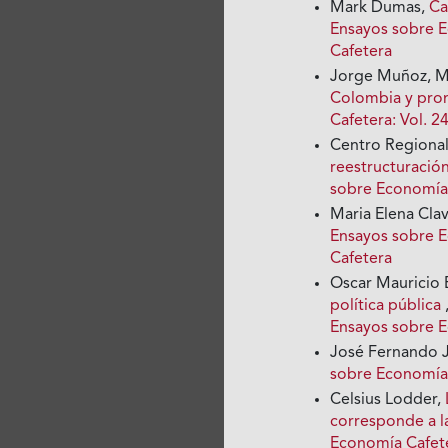
Mark Dumas,
Ca
Ensayos sobre E
Cafetera
Jorge Muñoz, Ma
Colombia y pron
Cafetera: Vol. 
Centro Regional
reestructuració
sobre Economía 
Maria Elena Clav
Ensayos sobre E
Cafetera
Oscar Mauricio 
política pública
Ensayos sobre 
José Fernando 
sobre Economía 
Celsius Lodder,
corresponde a l
Economía Cafete