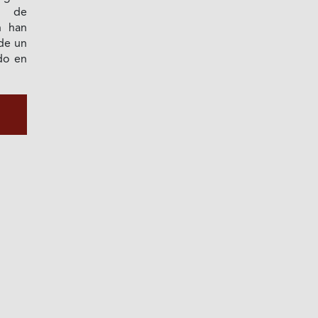
to de
n han
 de un
do en