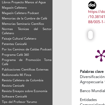
Libros Proyecto Manos al Agua
Magazín Cafetero
https://do
Magazín Cafetero Podcast
/10.3814
Memorias de la Cumbre de Café
88/005-1-
Memorias Seminario Científico
Normas Técnicas del Sector
Cafetero
Paisaje Cultural Cafetero
Patentes Cenicafé
Por los Caminos de Caldas Podcast
Programa Café 360
Programa de Promoción Toma
Café
Publicaciones Científicas Externas
Palabras clave
Radionovela Mi Finca
Diversificación
Revista Cafetera de Colombia
Agropecuaria
Revista Cenicafé
Banco Mundia
Revista Ensayos sobre Economía
Software Cenicafé
Entidades
Tips del Profesor Yarumo