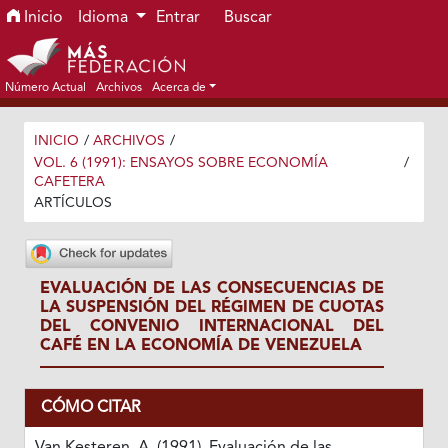
Ir al menú de navegación principal
Ir al contenido principal
Ir al pie de página del sitio
Inicio
Idioma
Entrar
Buscar
Número Actual
Archivos
Acerca de
INICIO
/
ARCHIVOS
/
VOL. 6 (1991): ENSAYOS SOBRE ECONOMÍA
/
CAFETERA
ARTÍCULOS
EVALUACIÓN DE LAS CONSECUENCIAS DE
LA SUSPENSIÓN DEL RÉGIMEN DE CUOTAS
DEL CONVENIO INTERNACIONAL DEL
CAFÉ EN LA ECONOMÍA DE VENEZUELA
CÓMO CITAR