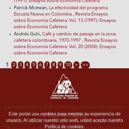
(1991): Ensayos sobre Economía Cafetera
Patrick Mcewan,
La efectividad del programa
Escuela Nueva en Colombia
,
Revista Ensayos
sobre Economía Cafetera: Vol. 13 (1997): Ensayos
sobre Economía Cafetera
Andrés Guhi,
Café y cambio de paisaje en la zona
cafetera colombiana, 1970-1997
,
Revista Ensayos
sobre Economía Cafetera: Vol. 20 (2004): Ensayos
sobre Economía Cafetera
1
2
3
4
5
6
7
8
9
10
>
>>
Federación Nacional de Cafeteros
| Powered by: Cenicafé
Este portal usa cookies para mejorar su experiencia de
usuario. Al utilizar nuestro sitio web, usted acepta nuestra
Al continuar utilizando este portal, aceptas nuestros
Política de cookies.
Términos y condiciones de uso
y
Política de Privacidad y