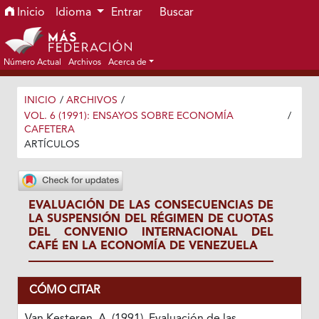
Ir al menú de navegación principal
Ir al contenido principal
Ir al pie de página del sitio
Inicio
Idioma
Entrar
Buscar
Número Actual
Archivos
Acerca de
INICIO
/
ARCHIVOS
/
VOL. 6 (1991): ENSAYOS SOBRE ECONOMÍA
/
CAFETERA
ARTÍCULOS
EVALUACIÓN DE LAS CONSECUENCIAS DE
LA SUSPENSIÓN DEL RÉGIMEN DE CUOTAS
DEL CONVENIO INTERNACIONAL DEL
CAFÉ EN LA ECONOMÍA DE VENEZUELA
CÓMO CITAR