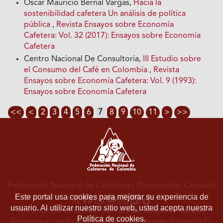
Oscar Mauricio Bernal Vargas,
Hacia la
sostenibilidad cafetera Un análisis de política
pública
,
Revista Ensayos sobre Economía
Cafetera: Vol. 32 (2017): Ensayos sobre Economía
Cafetera
Centro Nacional De Consultoría,
III Estudio sobre
el Consumo del Café en Colombia
,
Revista
Ensayos sobre Economía Cafetera: Vol. 9 (1993):
Ensayos sobre Economía Cafetera
<<
<
2
3
4
5
6
7
8
9
10
11
>
>>
Federación Nacional de Cafeteros
| Powered by: Cenicafé
Este portal usa cookies para mejorar su experiencia de
usuario. Al utilizar nuestro sitio web, usted acepta nuestra
Al continuar utilizando este portal, aceptas nuestros
Política de cookies.
Términos y condiciones de uso
y
Política de Privacidad y