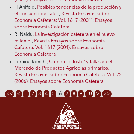
H Ahifeld,
Posibles tendencias de la producción y
el consumo de café.
,
Revista Ensayos sobre
Economía Cafetera: Vol. 1617 (2001): Ensayos
sobre Economía Cafetera
R. Naidu,
La investigación cafetera en el nuevo
milenio
,
Revista Ensayos sobre Economía
Cafetera: Vol. 1617 (2001): Ensayos sobre
Economía Cafetera
Loraine Ronchi,
Comercio Justo' y fallas en el
Mercado de Productos Agrícolas primarios.
,
Revista Ensayos sobre Economía Cafetera: Vol. 22
(2006): Ensayos sobre Economía Cafetera
<<
<
1
2
3
4
5
6
7
8
9
10
>
>>