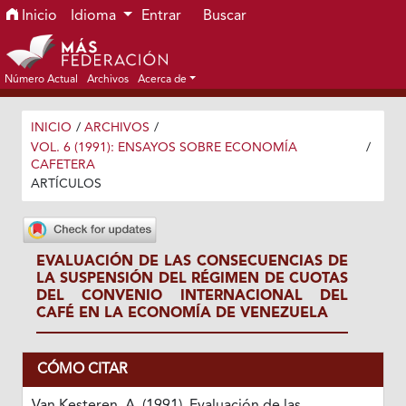
Ir al menú de navegación principal
Ir al contenido principal
Ir al pie de página del sitio
Inicio
Idioma
Entrar
Buscar
Número Actual
Archivos
Acerca de
INICIO
/
ARCHIVOS
/
VOL. 6 (1991): ENSAYOS SOBRE ECONOMÍA
/
CAFETERA
ARTÍCULOS
EVALUACIÓN DE LAS CONSECUENCIAS DE
LA SUSPENSIÓN DEL RÉGIMEN DE CUOTAS
DEL CONVENIO INTERNACIONAL DEL
CAFÉ EN LA ECONOMÍA DE VENEZUELA
CÓMO CITAR