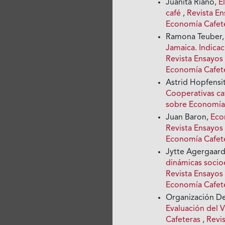
Juanita Riaño,
E
café
,
Revista En
Economía Cafet
Ramona Teuber
Jamaica. Indica
Revista Ensayos
Economía Cafet
Astrid Hopfensi
Cooperativas ca
sobre Economía 
Juan Baron,
Eco
Revista Ensayos
Economía Cafet
Jytte Agergaard
dinámicas socio
Revista Ensayos
Economía Cafet
Organización De 
Evaluación del 
Cafeteras
,
Revi