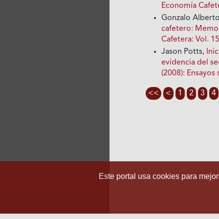
Economía Cafet
Gonzalo Alberto
cafetero: Memor
Cafetera: Vol. 
Jason Potts,
Ini
evidencia del s
(2008): Ensayos
<<
<
1
2
3
4
Este portal usa cookies para mejora