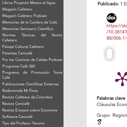
Libros Proyecto Manos al Agua
Publicado:
1 E
Magazín Cafetero
Magazín Cafetero Podcast
Memorias de la Cumbre de Café
https://do
Memorias Seminario Científico
/10.3814
Normas Técnicas del Sector
88/006-1-
Cafetero
Paisaje Cultural Cafetero
Patentes Cenicafé
Por los Caminos de Caldas Podcast
Programa Café 360
Programa de Promoción Toma
Café
Publicaciones Científicas Externas
Radionovela Mi Finca
Revista Cafetera de Colombia
Palabras clave
Revista Cenicafé
Cláusulas Eco
Revista Ensayos sobre Economía
Grupo Region
Software Cenicafé
Tips del Profesor Yarumo