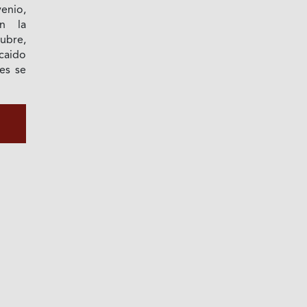
enio,
on la
ubre,
 caido
es se