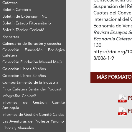
Consecuencias de
Cafetero
Suspensión del R
Boletín Cafetero
Cuotas del Conve
Boletín de Extensión FNC
Internacional del 
Boletín Estado Fitosanitario
Economía de Vene
Boletín Técnico Cenicafé
Revista Ensayos S
Brocartas
Economía Cafeter
Calendario de floración y cosecha
130.
Colección Fundación Ecológica
https://doi.org/1
Cafetera
8/006-1-9
Colección Fundación Manuel Mejía
Colección Libros 80 años
Colección Libros 85 años
MÁS FORMATOS
Comportamiento de la Industria
Finca Cafetera Santander Podcast
Infografías Cenicafé
P
Informes de Gestión Comité
Antioquía
FL
Informes de Gestión Comité Caldas
Las Aventuras del Profesor Yarumo
Libros y Manuales