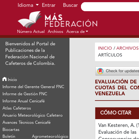
Ir al menú de navegación principal
Ir al contenido principal
Ir al pie de página del sitio
Idioma
Entrar
Buscar
Número Actual
Archivos
Acerca de
Bienvenidos al Portal de
INICIO
/
ARCHIVOS
Publicaciones de la
ARTÍCULOS
Federación Nacional de
Cafeteros de Colombia.
Inicio
EVALUACIÓN DE 
Informe del Gerente General FNC
CUOTAS DEL CO
VENEZUELA
Informe de Gestión FNC
Informe Anual Cenicafé
Atlas Cafeteros
CÓMO CITAR
Anuario Meteorológico Cafetero
Avances Técnicos Cenicafé
Van Kesteren, A. (
Biocartas
Evaluación de las
Boletín Agrometeorológico