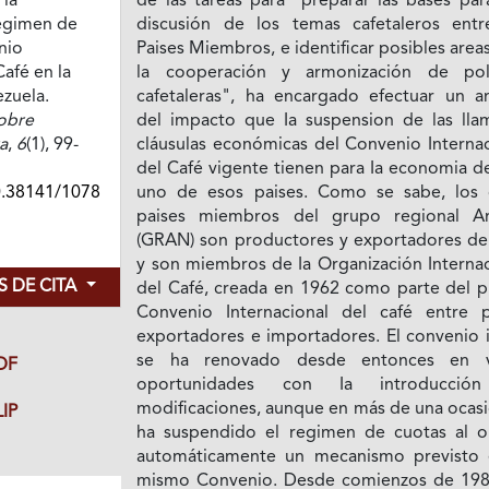
 la
de las tareas para "preparar las bases par
égimen de
discusión de los temas cafetaleros entr
nio
Paises Miembros, e identificar posibles area
Café en la
la cooperación y armonización de polí
zuela.
cafetaleras", ha encargado efectuar un aná
obre
del impacto que Ia suspension de las lla
a
,
6
(1), 99-
cláusulas económicas del Convenio Internac
del Café vigente tienen para Ia economia d
0.38141/1078
uno de esos paises. Como se sabe, los 
paises miembros del grupo regional A
(GRAN) son productores y exportadores de 
y son miembros de Ia Organización Internac
 DE CITA
del Café, creada en 1962 como parte del p
Convenio Internacional del café entre p
exportadores e importadores. El convenio i
se ha renovado desde entonces en v
DF
oportunidades con Ia introducció
modificaciones, aunque en más de una ocasi
IP
ha suspendido el regimen de cuotas al o
automáticamente un mecanismo previsto 
mismo Convenio. Desde comienzos de 198