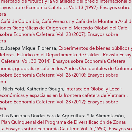
l mercado de futuros y la volatilidad del precio internacional d
sayos sobre Economía Cafetera: Vol. 13 (1997): Ensayos sobre
era
,
Café de Colombia, Café Veracruz y Café de Ia Montana Azul d
ciones Geográficas de Origen en el Mercado Global del Café
,
 sobre Economía Cafetera: Vol. 23 (2007): Ensayos sobre
era
tz, Josepa Miquel Florensa,
Experimentos de bienes públicos 
feteras: Estudio en el Departamento de Caldas
,
Revista Ensa
Cafetera: Vol. 30 (2014): Ensayos sobre Economía Cafetera
nomía, geografía y café en los Andes Occidentales de Colomb
 sobre Economía Cafetera: Vol. 26 (2010): Ensayos sobre
era
, Niels Fold, Katherine Gough,
Interacción Global y Local:
económicas y espaciales en la frontera cafetera de Vietnam
,
 sobre Economía Cafetera: Vol. 28 (2012): Ensayos sobre
era
Las Naciones Unidas Para Ia Agricultura Y Ia Alimentación,
V Plan Quinquenal del Programa de Diversificación de Zonas
sta Ensayos sobre Economía Cafetera: Vol. 5 (1990): Ensayos s