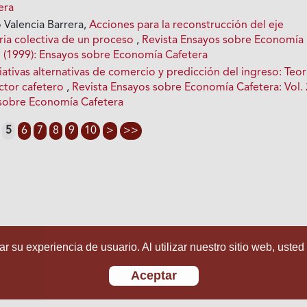
era
 Valencia Barrera,
Acciones para la reconstrucción del eje
ia colectiva de un proceso
,
Revista Ensayos sobre Economía
15 (1999): Ensayos sobre Economía Cafetera
ciativas alternativas de comercio y predicción del ingreso: Teor
ector cafetero
,
Revista Ensayos sobre Economía Cafetera: Vol.
 sobre Economía Cafetera
5
6
7
8
9
10
>
>>
r su experiencia de usuario. Al utilizar nuestro sitio web, usted
Aceptar