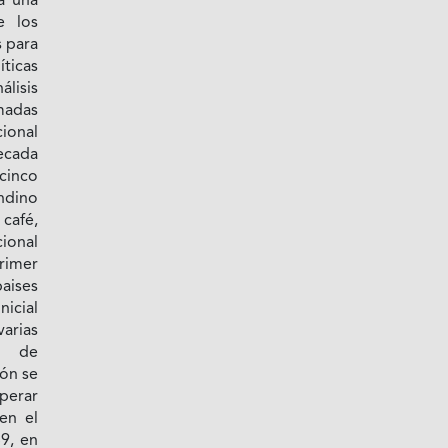
a una
e los
s para
ticas
lisis
madas
ional
ecada
cinco
ndino
café,
ional
rimer
aises
nicial
arias
n de
ón se
perar
en el
9, en