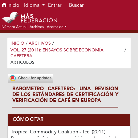
Ir al menú de navegación principal
Ir al contenido principal
Ir al pie de página del sitio
Inicio
Idioma
Entrar
Buscar
Número Actual
Archivos
Acerca de
INICIO
/
ARCHIVOS
/
VOL. 27 (2011): ENSAYOS SOBRE ECONOMÍA
/
CAFETERA
ARTÍCULOS
BARÓMETRO CAFETERO: UNA REVISIÓN
DE LOS ESTÁNDARES DE CERTIFICACIÓN Y
VERIFICACIÓN DE CAFÉ EN EUROPA
CÓMO CITAR
Tropical Commodity Coalition - Tcc. (2011).