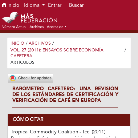
Ir al menú de navegación principal
Ir al contenido principal
Ir al pie de página del sitio
Inicio
Idioma
Entrar
Buscar
Número Actual
Archivos
Acerca de
INICIO
/
ARCHIVOS
/
VOL. 27 (2011): ENSAYOS SOBRE ECONOMÍA
/
CAFETERA
ARTÍCULOS
BARÓMETRO CAFETERO: UNA REVISIÓN
DE LOS ESTÁNDARES DE CERTIFICACIÓN Y
VERIFICACIÓN DE CAFÉ EN EUROPA
CÓMO CITAR
Tropical Commodity Coalition - Tcc. (2011).