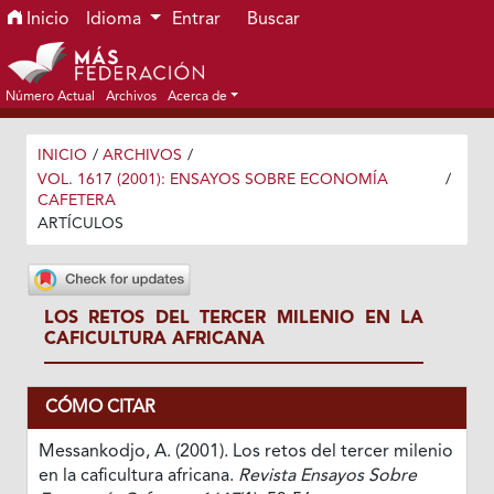
Ir al menú de navegación principal
Ir al contenido principal
Ir al pie de página del sitio
Inicio
Idioma
Entrar
Buscar
Número Actual
Archivos
Acerca de
INICIO
/
ARCHIVOS
/
VOL. 1617 (2001): ENSAYOS SOBRE ECONOMÍA
/
CAFETERA
ARTÍCULOS
LOS RETOS DEL TERCER MILENIO EN LA
CAFICULTURA AFRICANA
CÓMO CITAR
Messankodjo, A. (2001). Los retos del tercer milenio
en la caficultura africana.
Revista Ensayos Sobre