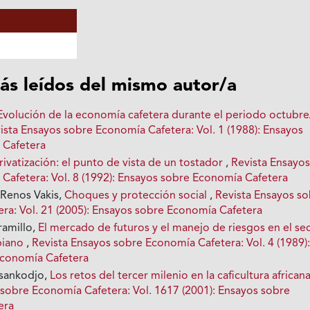
ás leídos del mismo autor/a
Evolución de la economía cafetera durante el periodo octubr
ista Ensayos sobre Economía Cafetera: Vol. 1 (1988): Ensayos
 Cafetera
rivatización: el punto de vista de un tostador
,
Revista Ensayo
Cafetera: Vol. 8 (1992): Ensayos sobre Economía Cafetera
Renos Vakis,
Choques y protección social
,
Revista Ensayos s
ra: Vol. 21 (2005): Ensayos sobre Economía Cafetera
ramillo,
El mercado de futuros y el manejo de riesgos en el se
biano
,
Revista Ensayos sobre Economía Cafetera: Vol. 4 (1989)
Economía Cafetera
ankodjo,
Los retos del tercer milenio en la caficultura african
 sobre Economía Cafetera: Vol. 1617 (2001): Ensayos sobre
era