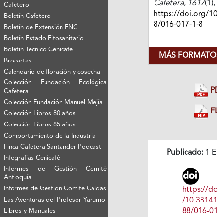
Cafetera
,
1617
(1)
Cafetero
https://doi.org/1
Boletín Cafetero
8/016-017-1-8
Boletín de Extensión FNC
Boletín Estado Fitosanitario
Boletín Técnico Cenicafé
MÁS FORMATOS
Brocartas
Calendario de floración y cosecha
Colección Fundación Ecológica
P
Cafetera
Colección Fundación Manuel Mejía
FL
Colección Libros 80 años
Colección Libros 85 años
Comportamiento de la Industria
Finca Cafetera Santander Podcast
Publicado:
1 E
Infografías Cenicafé
Informes de Gestión Comité
Antioquía
Informes de Gestión Comité Caldas
https://do
/10.3814
Las Aventuras del Profesor Yarumo
88/016-01
Libros y Manuales