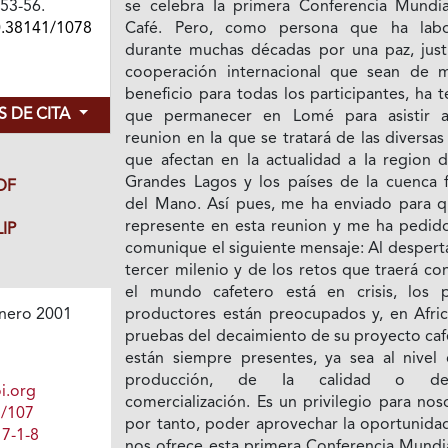
, 53-56.
se celebra Ia primera Conferencia Mundia
0.38141/1078
Café. Pero, como persona que ha lab
durante muchas décadas por una paz, justi
cooperación internacional que sean de 
beneficio para todas los participantes, ha 
 DE CITA
que permanecer en Lomé para asistir 
reunion en Ia que se tratará de las diversas 
que afectan en la actualidad a Ia region d
Grandes Lagos y los países de la cuenca fl
DF
del Mano. Así pues, me ha enviado para q
represente en esta reunion y me ha pedid
IP
comunique el siguiente mensaje: Al despert
tercer milenio y de los retos que traerá co
el mundo cafetero está en crisis, los p
productores están preocupados y, en Africa
nero 2001
pruebas del decaimiento de su proyecto caf
están siempre presentes, ya sea al nivel 
producción, de Ia calidad o d
i.org
comercialización. Es un privilegio para nos
1/107
por tanto, poder aprovechar la oportunida
7-1-8
nos ofrece esta primera Conferencia Mundia