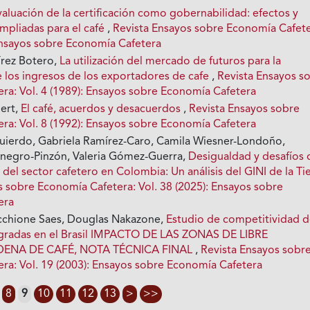
valuación de la certificación como gobernabilidad: efectos y
mpliadas para el café
,
Revista Ensayos sobre Economía Cafete
 Ensayos sobre Economía Cafetera
írez Botero,
La utilización del mercado de futuros para la
e los ingresos de los exportadores de cafe
,
Revista Ensayos s
ra: Vol. 4 (1989): Ensayos sobre Economía Cafetera
ert,
El café, acuerdos y desacuerdos
,
Revista Ensayos sobre
ra: Vol. 8 (1992): Ensayos sobre Economía Cafetera
uierdo, Gabriela Ramírez-Caro, Camila Wiesner-Londoño,
negro-Pinzón, Valeria Gómez-Guerra,
Desigualdad y desafíos 
d del sector cafetero en Colombia: Un análisis del GINI de la Ti
s sobre Economía Cafetera: Vol. 38 (2025): Ensayos sobre
era
cchione Saes, Douglas Nakazone,
Estudio de competitividad 
egradas en el Brasil IMPACTO DE LAS ZONAS DE LIBRE
ENA DE CAFÉ, NOTA TÉCNICA FINAL
,
Revista Ensayos sobr
ra: Vol. 19 (2003): Ensayos sobre Economía Cafetera
8
9
10
11
12
13
>
>>