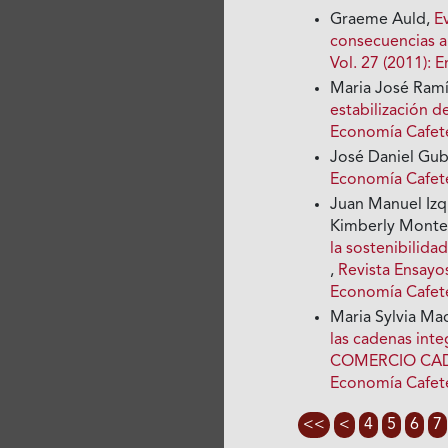
Graeme Auld,
E
consecuencias a
Vol. 27 (2011):
Maria José Ram
estabilización d
Economía Cafete
José Daniel Gub
Economía Cafete
Juan Manuel Izq
Kimberly Monte
la sostenibilida
,
Revista Ensayo
Economía Cafet
Maria Sylvia Ma
las cadenas int
COMERCIO CAD
Economía Cafete
<<
<
4
5
6
7