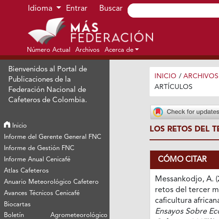
Ir al menú de navegación principal
Ir al contenido principal
Ir al pie de página del sitio
Idioma
Entrar
Buscar
Número Actual
Archivos
Acerca de
Bienvenidos al Portal de
INICIO
/
ARCHIVOS
Publicaciones de la
ARTÍCULOS
Federación Nacional de
Cafeteros de Colombia.
Inicio
LOS RETOS DEL T
Informe del Gerente General FNC
Informe de Gestión FNC
CÓMO CITAR
Informe Anual Cenicafé
Atlas Cafeteros
Messankodjo, A. (
Anuario Meteorológico Cafetero
retos del tercer m
Avances Técnicos Cenicafé
caficultura african
Biocartas
Ensayos Sobre E
Boletín Agrometeorológico