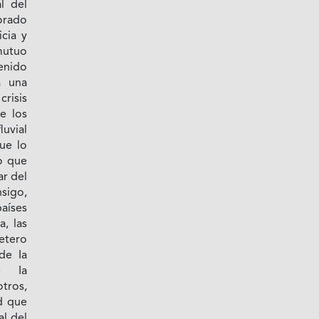
l del
orado
cia y
mutuo
tenido
a una
crisis
e los
uvial
ue lo
o que
ar del
nsigo,
aíses
, las
etero
de Ia
e Ia
otros,
d que
l del