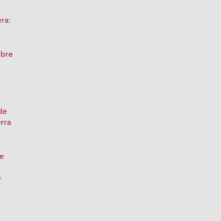
ra:
obre
de
erra
de
e