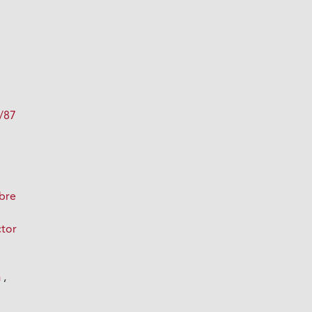
e/87
s
obre
ctor
:
a
,