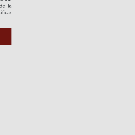
de Ia
ficar