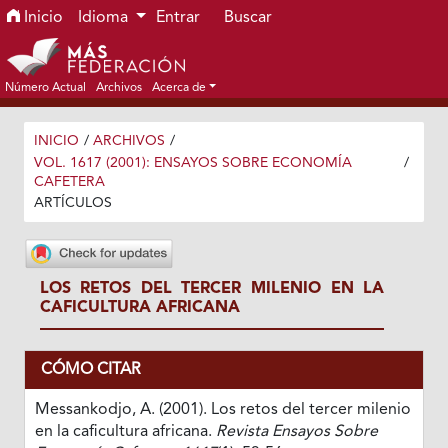
Ir al menú de navegación principal
Ir al contenido principal
Ir al pie de página del sitio
Inicio
Idioma
Entrar
Buscar
Número Actual
Archivos
Acerca de
INICIO
/
ARCHIVOS
/
VOL. 1617 (2001): ENSAYOS SOBRE ECONOMÍA
/
CAFETERA
ARTÍCULOS
LOS RETOS DEL TERCER MILENIO EN LA
CAFICULTURA AFRICANA
CÓMO CITAR
Messankodjo, A. (2001). Los retos del tercer milenio
en la caficultura africana.
Revista Ensayos Sobre