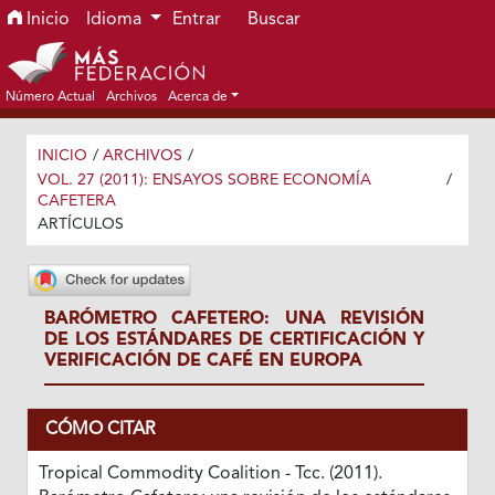
Ir al menú de navegación principal
Ir al contenido principal
Ir al pie de página del sitio
Inicio
Idioma
Entrar
Buscar
Número Actual
Archivos
Acerca de
INICIO
/
ARCHIVOS
/
VOL. 27 (2011): ENSAYOS SOBRE ECONOMÍA
/
CAFETERA
ARTÍCULOS
BARÓMETRO CAFETERO: UNA REVISIÓN
DE LOS ESTÁNDARES DE CERTIFICACIÓN Y
VERIFICACIÓN DE CAFÉ EN EUROPA
CÓMO CITAR
Tropical Commodity Coalition - Tcc. (2011).