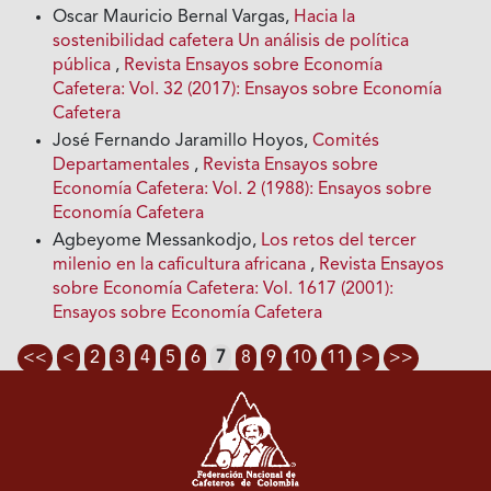
Oscar Mauricio Bernal Vargas,
Hacia la
sostenibilidad cafetera Un análisis de política
pública
,
Revista Ensayos sobre Economía
Cafetera: Vol. 32 (2017): Ensayos sobre Economía
Cafetera
José Fernando Jaramillo Hoyos,
Comités
Departamentales
,
Revista Ensayos sobre
Economía Cafetera: Vol. 2 (1988): Ensayos sobre
Economía Cafetera
Agbeyome Messankodjo,
Los retos del tercer
milenio en la caficultura africana
,
Revista Ensayos
sobre Economía Cafetera: Vol. 1617 (2001):
Ensayos sobre Economía Cafetera
<<
<
2
3
4
5
6
7
8
9
10
11
>
>>