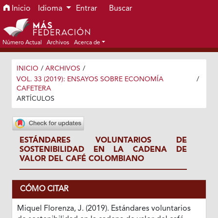
Ir al menú de navegación principal
Ir al contenido principal
Ir al pie de página del sitio
Inicio
Idioma
Entrar
Buscar
Número Actual
Archivos
Acerca de
INICIO
/
ARCHIVOS
/
VOL. 33 (2019): ENSAYOS SOBRE ECONOMÍA
/
CAFETERA
ARTÍCULOS
ESTÁNDARES VOLUNTARIOS DE
SOSTENIBILIDAD EN LA CADENA DE
VALOR DEL CAFÉ COLOMBIANO
CÓMO CITAR
Miquel Florenza, J. (2019). Estándares voluntarios