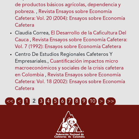
de productos básicos agrícolas, dependencia y
pobreza.
,
Revista Ensayos sobre Economía
Cafetera: Vol. 20 (2004): Ensayos sobre Economía
Cafetera
Claudia Correa,
El Desarrollo de la Caficultura Del
Cauca
,
Revista Ensayos sobre Economía Cafetera:
Vol. 7 (1992): Ensayos sobre Economía Cafetera
Centro De Estudios Regionales Cafeteros Y
Empresariales.,
Cuantificación impactos micro
macroeconómicos y sociales de la crisis cafetera
en Colombia
,
Revista Ensayos sobre Economía
Cafetera: Vol. 18 (2002): Ensayos sobre Economía
Cafetera
<<
<
1
2
3
4
5
6
7
8
9
10
>
>>