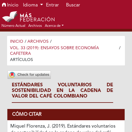
Ir al menú de navegación principal
Ir al contenido principal
Ir al pie de página del sitio
Inicio
Idioma
Entrar
Buscar
Número Actual
Archivos
Acerca de
INICIO
/
ARCHIVOS
/
VOL. 33 (2019): ENSAYOS SOBRE ECONOMÍA
/
CAFETERA
ARTÍCULOS
ESTÁNDARES VOLUNTARIOS DE
SOSTENIBILIDAD EN LA CADENA DE
VALOR DEL CAFÉ COLOMBIANO
CÓMO CITAR
Miquel Florenza, J. (2019). Estándares voluntarios