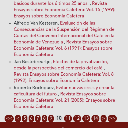
básicos durante los últimos 25 años.
,
Revista
Ensayos sobre Economía Cafetera: Vol. 15 (1999):
Ensayos sobre Economía Cafetera
Alfredo Van Kesteren,
Evaluación de las
Consecuencias de la Suspensión del Régimen de
Cuotas del Convenio Internacional del Café en la
Economía de Venezuela
,
Revista Ensayos sobre
Economía Cafetera: Vol. 6 (1991): Ensayos sobre
Economía Cafetera
Jan Bestebreurtje,
Efectos de Ia privatización,
desde Ia perspectiva del comercio del café
,
Revista Ensayos sobre Economía Cafetera: Vol. 8
(1992): Ensayos sobre Economía Cafetera
Roberto Rodríguez,
Evitar nuevas crisis y crear la
caficultura del futuro
,
Revista Ensayos sobre
Economía Cafetera: Vol. 21 (2005): Ensayos sobre
Economía Cafetera
<<
<
5
6
7
8
9
10
11
12
13
14
>
>>