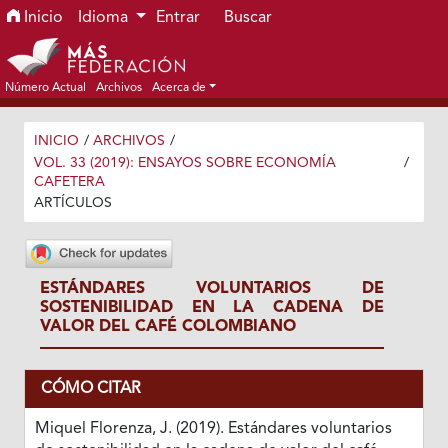
Ir al menú de navegación principal
Ir al contenido principal
Ir al pie de página del sitio
Inicio
Idioma
Entrar
Buscar
Número Actual
Archivos
Acerca de
INICIO
/
ARCHIVOS
/
VOL. 33 (2019): ENSAYOS SOBRE ECONOMÍA
/
CAFETERA
ARTÍCULOS
ESTÁNDARES VOLUNTARIOS DE
SOSTENIBILIDAD EN LA CADENA DE
VALOR DEL CAFÉ COLOMBIANO
CÓMO CITAR
Miquel Florenza, J. (2019). Estándares voluntarios