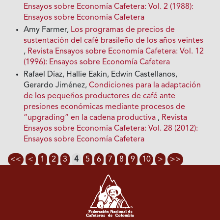
Ensayos sobre Economía Cafetera: Vol. 2 (1988):
Ensayos sobre Economía Cafetera
Amy Farmer,
Los programas de precios de
sustentación del café brasileño de los años veintes
,
Revista Ensayos sobre Economía Cafetera: Vol. 12
(1996): Ensayos sobre Economía Cafetera
Rafael Díaz, Hallie Eakin, Edwin Castellanos,
Gerardo Jiménez,
Condiciones para la adaptación
de los pequeños productores de café ante
presiones económicas mediante procesos de
“upgrading” en la cadena productiva
,
Revista
Ensayos sobre Economía Cafetera: Vol. 28 (2012):
Ensayos sobre Economía Cafetera
<<
<
1
2
3
4
5
6
7
8
9
10
>
>>