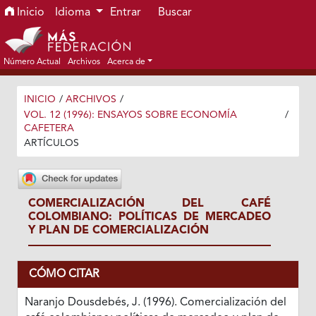
Ir al menú de navegación principal
Ir al contenido principal
Ir al pie de página del sitio
Inicio
Idioma
Entrar
Buscar
Número Actual
Archivos
Acerca de
INICIO
/
ARCHIVOS
/
VOL. 12 (1996): ENSAYOS SOBRE ECONOMÍA
/
CAFETERA
ARTÍCULOS
COMERCIALIZACIÓN DEL CAFÉ
COLOMBIANO: POLÍTICAS DE MERCADEO
Y PLAN DE COMERCIALIZACIÓN
CÓMO CITAR
Naranjo Dousdebés, J. (1996). Comercialización del