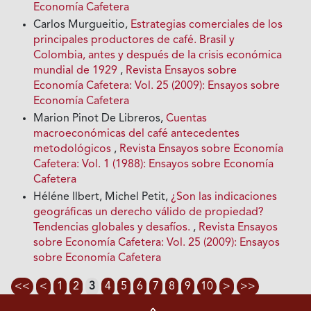
Economía Cafetera
Carlos Murgueitio,
Estrategias comerciales de los
principales productores de café. Brasil y
Colombia, antes y después de Ia crisis económica
mundial de 1929
,
Revista Ensayos sobre
Economía Cafetera: Vol. 25 (2009): Ensayos sobre
Economía Cafetera
Marion Pinot De Libreros,
Cuentas
macroeconómicas del café antecedentes
metodológicos
,
Revista Ensayos sobre Economía
Cafetera: Vol. 1 (1988): Ensayos sobre Economía
Cafetera
Héléne Ilbert, Michel Petit,
¿Son las indicaciones
geográficas un derecho válido de propiedad?
Tendencias globales y desafíos.
,
Revista Ensayos
sobre Economía Cafetera: Vol. 25 (2009): Ensayos
sobre Economía Cafetera
<<
<
1
2
3
4
5
6
7
8
9
10
>
>>