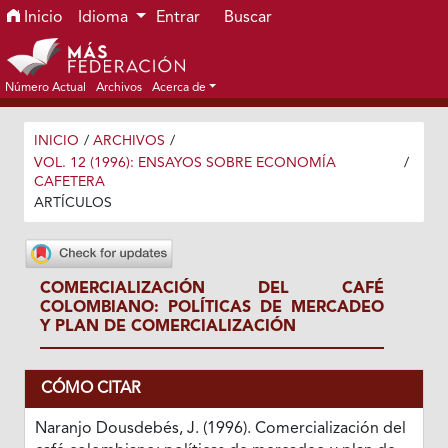
Ir al menú de navegación principal
Ir al contenido principal
Ir al pie de página del sitio
Inicio
Idioma
Entrar
Buscar
Número Actual
Archivos
Acerca de
INICIO
/
ARCHIVOS
/
VOL. 12 (1996): ENSAYOS SOBRE ECONOMÍA
/
CAFETERA
ARTÍCULOS
COMERCIALIZACIÓN DEL CAFÉ
COLOMBIANO: POLÍTICAS DE MERCADEO
Y PLAN DE COMERCIALIZACIÓN
CÓMO CITAR
Naranjo Dousdebés, J. (1996). Comercialización del