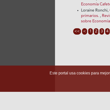
Economía Cafete
Loraine Ronchi,
primarios.
,
Revi
sobre Economía
<<
<
1
2
3
4
Este portal usa cookies para mejora