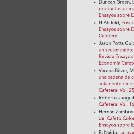
Duncan Green,
productos prim
Ensayos sobre 
H Ahifeld,
Posib
Ensayos sobre E
Cafetera
Jason Potts Gui
un sector cafet
Revista Ensayos
Economía Cafet
Verena Bitzer, 
una cadena de ca
solamente recog
Cafetera: Vol. 
Roberto Jungui
Cafetera: Vol. 
Hernán Zambran
del Cafeto Col
Ensayos sobre 
R. Naidu,
La inv