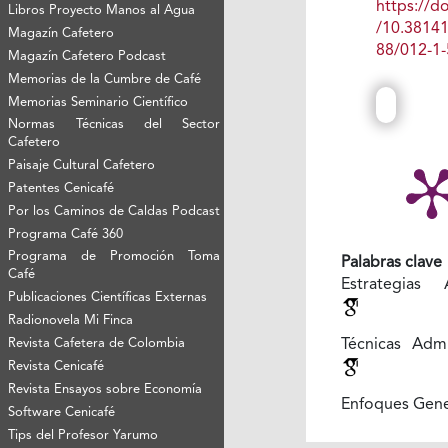
https://do
Libros Proyecto Manos al Agua
/10.3814
Magazín Cafetero
88/012-1-
Magazín Cafetero Podcast
Memorias de la Cumbre de Café
Memorias Seminario Científico
Normas Técnicas del Sector
Cafetero
Paisaje Cultural Cafetero
Patentes Cenicafé
Por los Caminos de Caldas Podcast
Programa Café 360
Programa de Promoción Toma
Palabras clave
Café
Estrategias 
Publicaciones Científicas Externas
Radionovela Mi Finca
Técnicas Admin
Revista Cafetera de Colombia
Revista Cenicafé
Revista Ensayos sobre Economía
Enfoques Gen
Software Cenicafé
Tips del Profesor Yarumo