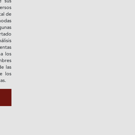
e sus
ersos
tal de
 modas
gunas
tado
álisis
ientas
a los
mbres
de las
e los
as.