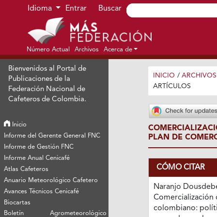
Ir al menú de navegación principal
Ir al contenido principal
Ir al pie de página del sitio
Idioma
Entrar
Buscar
Número Actual
Archivos
Acerca de
Bienvenidos al Portal de
INICIO
/
ARCHIVOS
Publicaciones de la
ARTÍCULOS
Federación Nacional de
Cafeteros de Colombia.
Inicio
COMERCIALIZAC
Informe del Gerente General FNC
PLAN DE COMERC
Informe de Gestión FNC
Informe Anual Cenicafé
CÓMO CITAR
Atlas Cafeteros
Anuario Meteorológico Cafetero
Naranjo Dousdebés
Avances Técnicos Cenicafé
Comercialización 
Biocartas
colombiano: polít
Boletín Agrometeorológico