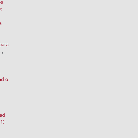
os
:
a
para
s
,
a
ad o
dad
1):
e