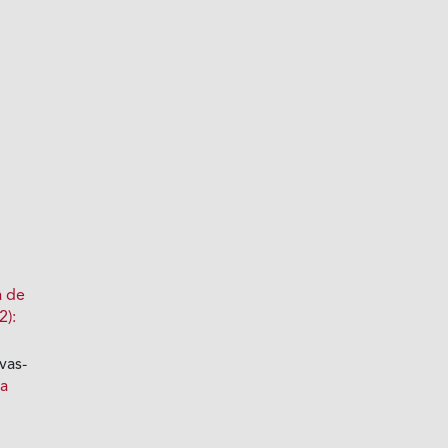
a de
2):
vas-
ta