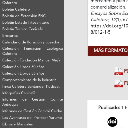
mercadeo y plan 
Cafetero
comercialización.
Boletín Cafetero
Ensayos Sobre E
Boletín de Extensión FNC
Cafetera
,
12
(1), 6
Boletín Estado Fitosanitario
https://doi.org/1
Boletín Técnico Cenicafé
8/012-1-5
Brocartas
Calendario de floración y cosecha
Colección Fundación Ecológica
MÁS FORMATOS
Cafetera
Colección Fundación Manuel Mejía
Colección Libros 80 años
P
Colección Libros 85 años
Comportamiento de la Industria
FL
Finca Cafetera Santander Podcast
Infografías Cenicafé
Informes de Gestión Comité
Antioquía
Publicado:
1 E
Informes de Gestión Comité Caldas
Las Aventuras del Profesor Yarumo
Libros y Manuales