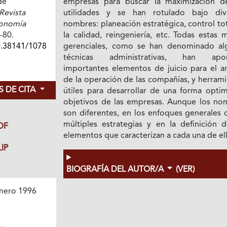
de
empresas para buscar Ia maximización d
Revista
utilidades y se han rotulado bajo div
conomía
nombres: planeación estratégica, control to
7-80.
Ia calidad, reingeniería, etc. Todas estas
0.38141/1078
gerenciales, como se han denominado al
técnicas administrativas, han apor
importantes elementos de juicio para el an
de Ia operación de las compañías, y herram
 DE CITA
útiles para desarrollar de una forma optim
objetivos de las empresas. Aunque los no
son diferentes, en los enfoques generales 
múltiples estrategias y en Ia definición d
DF
elementos que caracterizan a cada una de ell
IP
BIOGRAFÍA DEL AUTOR/A
(VER)
nero 1996