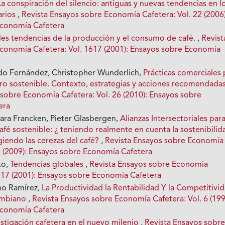
La conspiración del silencio: antiguas y nuevas tendencias en l
arios
,
Revista Ensayos sobre Economía Cafetera: Vol. 22 (2006)
Economía Cafetera
les tendencias de la producción y el consumo de café.
,
Revist
conomía Cafetera: Vol. 1617 (2001): Ensayos sobre Economía
do Fernández, Christopher Wunderlich,
Prácticas comerciales 
ero sostenible. Contexto, estrategias y acciones recomendada
 sobre Economía Cafetera: Vol. 26 (2010): Ensayos sobre
era
Mara Francken, Pieter Glasbergen,
Alianzas Intersectoriales par
fé sostenible: ¿ teniendo realmente en cuenta Ia sostenibilid
iendo las cerezas del café?
,
Revista Ensayos sobre Economía
25 (2009): Ensayos sobre Economía Cafetera
to,
Tendencias globales
,
Revista Ensayos sobre Economía
1617 (2001): Ensayos sobre Economía Cafetera
o Ramírez,
La Productividad la Rentabilidad Y la Competitivi
ombiano
,
Revista Ensayos sobre Economía Cafetera: Vol. 6 (199
Economía Cafetera
estigación cafetera en el nuevo milenio
,
Revista Ensayos sobr