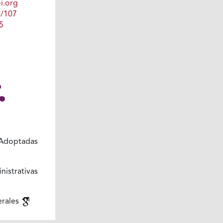
i.org
1/107
5
Adoptadas
istrativas
erales