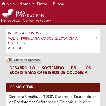
Ir al menú de navegación principal
Ir al contenido principal
Ir al pie de página del sitio
Inicio
Idioma
Entrar
Buscar
Número Actual
Archivos
Acerca de
INICIO
/
ARCHIVOS
/
VOL. 2 (1988): ENSAYOS SOBRE ECONOMÍA
/
CAFETERA
ARTÍCULOS
DESARROLLO SOSTENIDO EN LOS
ECOSISTEMAS CAFETEROS DE COLOMBIA
CÓMO CITAR
Carrizosa Umaña, J. (1988). Desarrollo Sostenido en
los Ecosistemas Cafeteros de Colombia.
Revista