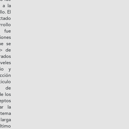
 a Ia
lo. El
ctado
rrollo
, fue
iones
ue se
>> de
rados
veles
io y
cción
iculo
a de
de los
eptos
ar Ia
stema
larga
último