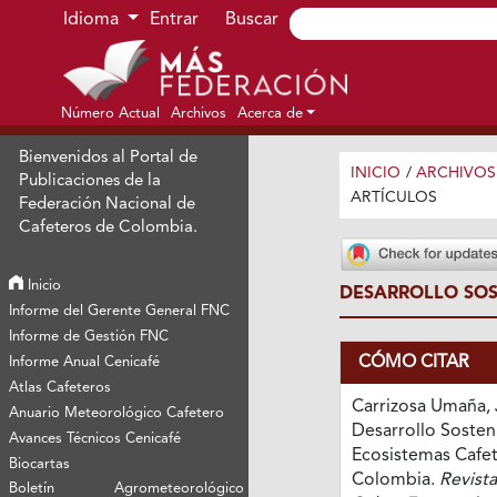
Ir al menú de navegación principal
Ir al contenido principal
Ir al pie de página del sitio
Idioma
Entrar
Buscar
Número Actual
Archivos
Acerca de
Bienvenidos al Portal de
INICIO
/
ARCHIVOS
Publicaciones de la
ARTÍCULOS
Federación Nacional de
Cafeteros de Colombia.
Inicio
DESARROLLO SOS
Informe del Gerente General FNC
Informe de Gestión FNC
CÓMO CITAR
Informe Anual Cenicafé
Atlas Cafeteros
Carrizosa Umaña, J
Anuario Meteorológico Cafetero
Desarrollo Sosten
Avances Técnicos Cenicafé
Ecosistemas Cafe
Biocartas
Colombia.
Revist
Boletín Agrometeorológico