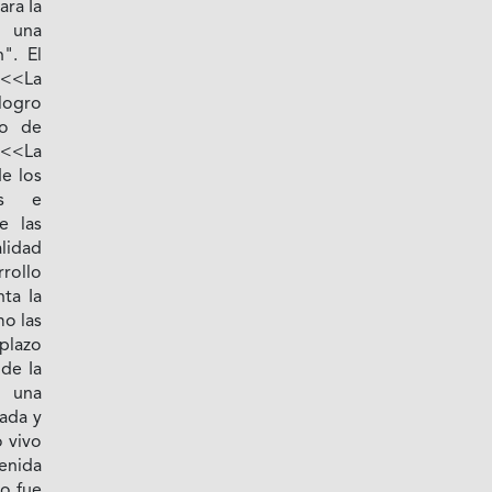
ra Ia
 una
". El
<<La
 logro
to de
 <<La
de los
os e
e las
lidad
rollo
ta Ia
mo las
plazo
de Ia
n una
ada y
 vivo
tenida
no fue