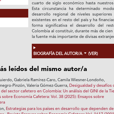
a
cuarto de siglo económico hasta nuestros 
Esta circunstancia ha determinado mod
desarrollo regional de niveles superiores 
existentes en el resto del país y ha financi
forma significativa el desarrollo del res
Colombia al constituir, durante más de cien
Ia fuente más importante de divisas extranje
BIOGRAFÍA DEL AUTOR/A
(VER)
ás leídos del mismo autor/a
uierdo, Gabriela Ramírez-Caro, Camila Wiesner-Londoño,
negro-Pinzón, Valeria Gómez-Guerra,
Desigualdad y desafíos 
d del sector cafetero en Colombia: Un análisis del GINI de la Ti
s sobre Economía Cafetera: Vol. 38 (2025): Ensayos sobre
era
on,
Estrategias para los países en desarrollo que dependen de