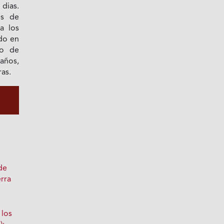
dias.
os de
a los
ado en
to de
 años,
ras.
de
erra
 los