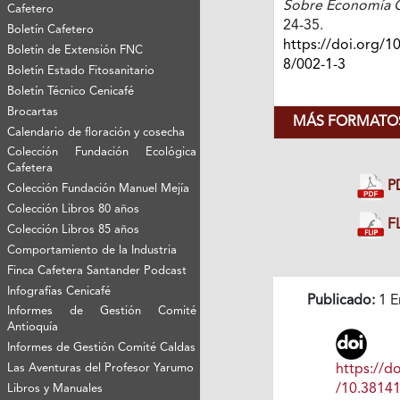
Sobre Economía C
Cafetero
24-35.
Boletín Cafetero
https://doi.org/1
Boletín de Extensión FNC
8/002-1-3
Boletín Estado Fitosanitario
Boletín Técnico Cenicafé
Brocartas
MÁS FORMATOS
Calendario de floración y cosecha
Colección Fundación Ecológica
Cafetera
P
Colección Fundación Manuel Mejía
Colección Libros 80 años
FL
Colección Libros 85 años
Comportamiento de la Industria
Finca Cafetera Santander Podcast
Infografías Cenicafé
Publicado:
1 E
Informes de Gestión Comité
Antioquía
Informes de Gestión Comité Caldas
https://do
Las Aventuras del Profesor Yarumo
/10.3814
Libros y Manuales