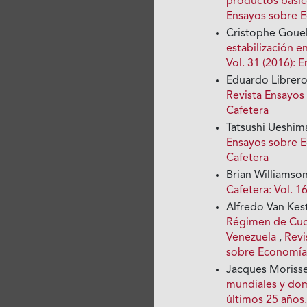
productos bási
Ensayos sobre 
Cristophe Goue
estabilización e
Vol. 31 (2016):
Eduardo Librero
Revista Ensayos
Cafetera
Tatsushi Ueshim
Ensayos sobre E
Cafetera
Brian Williamso
Cafetera: Vol. 
Alfredo Van Kes
Régimen de Cuot
Venezuela
,
Revi
sobre Economía
Jacques Moriss
mundiales y dom
últimos 25 años