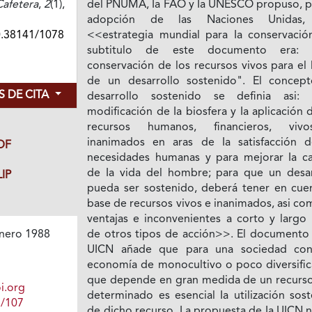
afetera
,
2
(1),
del PNUMA, Ia FAO y Ia UNESCO propuso, pa
adopción de las Naciones Unidas,
0.38141/1078
<<estrategia mundial para Ia conservación
subtitulo de este documento era: 
conservación de los recursos vivos para el
de un desarrollo sostenido". El concep
 DE CITA
desarrollo sostenido se definia asi:
modificación de Ia biosfera y Ia aplicación 
recursos humanos, financieros, viv
inanimados en aras de Ia satisfacción d
DF
necesidades humanas y para mejorar Ia ca
de Ia vida del hombre; para que un desar
IP
pueda ser sostenido, deberá tener en cuen
base de recursos vivos e inanimados, asi co
ventajas e inconvenientes a corto y largo 
de otros tipos de acción>>. El documento 
nero 1988
UICN añade que para una sociedad co
economía de monocultivo o poco diversific
que depende en gran medida de un recurso
i.org
determinado es esencial Ia utilización sos
1/107
de dicho recurso. La propuesta de Ia UICN 