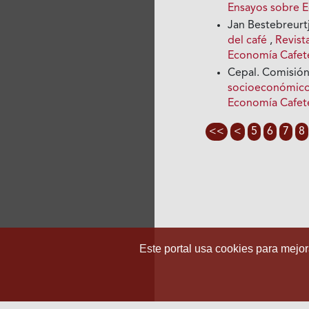
Ensayos sobre 
Jan Bestebreurt
del café
,
Revist
Economía Cafet
Cepal. Comisión
socioeconómico 
Economía Cafete
<<
<
5
6
7
8
Este portal usa cookies para mejora