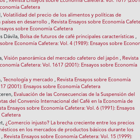
cos
,
Revista Ensayos sobre Economía Cafetera: Vol. 1617 (2001
Economía Cafetera
l,
Volatilidad del precio de los alimentos y políticas de
n países en desarrollo
,
Revista Ensayos sobre Economía Cafete
 Ensayos sobre Economía Cafetera
s Dávila,
Bolsa de futuros de café principales características
,
 sobre Economía Cafetera: Vol. 4 (1989): Ensayos sobre Econo
a,
Visión panorámica del mercado cafetero del japón
,
Revista
conomía Cafetera: Vol. 1617 (2001): Ensayos sobre Economía
n,
Tecnología y mercado
,
Revista Ensayos sobre Economía
1617 (2001): Ensayos sobre Economía Cafetera
teren,
Evaluación de las Consecuencias de la Suspensión del
as del Convenio Internacional del Café en la Economía de
sta Ensayos sobre Economía Cafetera: Vol. 6 (1991): Ensayos
 Cafetera
et,
¿Comercio injusto? La brecha creciente entre los precios
ésticos en los mercados de productos básicos durante los
.
,
Revista Ensayos sobre Economía Cafetera: Vol. 15 (1999):