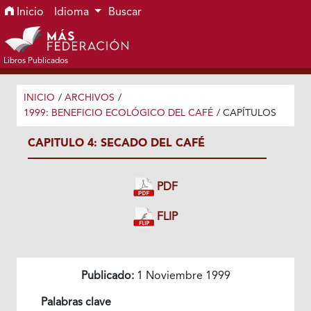
Ir al menú de navegación principal
Ir al contenido principal
Ir al pie de página del sitio
Inicio
Idioma
Buscar
Libros Publicados
INICIO
/
ARCHIVOS
/
1999: BENEFICIO ECOLÓGICO DEL CAFÉ
/
CAPÍTULOS
CAPITULO 4: SECADO DEL CAFÉ
PDF
FLIP
Publicado:
1 Noviembre 1999
Palabras clave