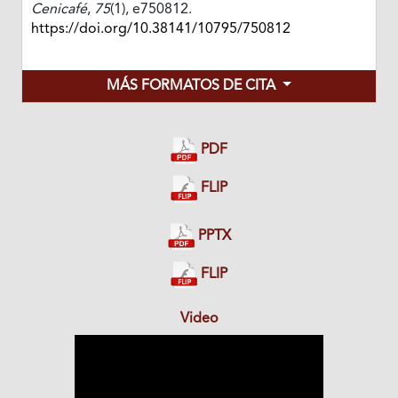
Cenicafé
,
75
(1), e750812.
https://doi.org/10.38141/10795/750812
MÁS FORMATOS DE CITA
PDF
FLIP
PPTX
FLIP
Video