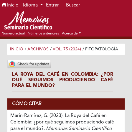
Ir al menú de navegación principal
Ir al contenido principal
Ir al pie de página del sitio
Inicio
Idioma
Entrar
Buscar
Número actual
Números anteriores
Acerca de
INICIO
/
ARCHIVOS
/
VOL. 75 (2024)
/
FITOPATOLOGÍA
LA ROYA DEL CAFÉ EN COLOMBIA: ¿POR
QUÉ SEGUIMOS PRODUCIENDO CAFÉ
PARA EL MUNDO?
CÓMO CITAR
Marín-Ramírez, G. (2023). La Roya del Café en
Colombia: ¿por qué seguimos produciendo café
para el mundo?.
Memorias Seminario Científico