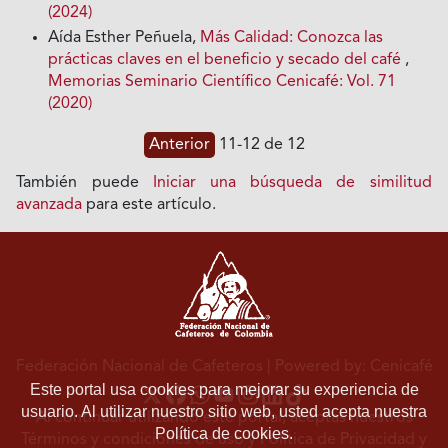
(2024)
Aída Esther Peñuela,
Más Calidad: Conozca las
prácticas claves en el beneficio y secado del café
,
Memorias Seminario Científico Cenicafé: Vol. 71
(2020)
Anterior
11-12 de 12
También puede
Iniciar una búsqueda de similitud
avanzada
para este artículo.
Federación Nacional de Cafeteros
| Powered by: Cenicafé
Este portal usa cookies para mejorar su experiencia de
usuario. Al utilizar nuestro sitio web, usted acepta nuestra
Al continuar utilizando este portal, aceptas nuestros
Política de cookies.
Términos y condiciones de uso
y
Política de Privacidad y