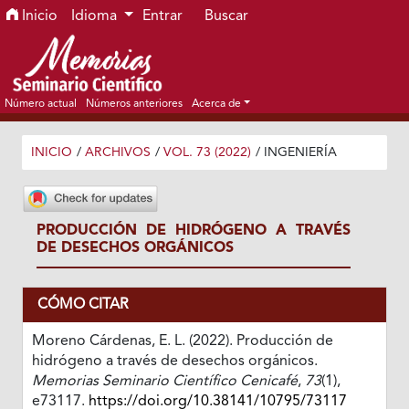
Ir al menú de navegación principal
Ir al contenido principal
Ir al pie de página del sitio
Inicio
Idioma
Entrar
Buscar
Número actual
Números anteriores
Acerca de
INICIO
/
ARCHIVOS
/
VOL. 73 (2022)
/
INGENIERÍA
PRODUCCIÓN DE HIDRÓGENO A TRAVÉS
DE DESECHOS ORGÁNICOS
CÓMO CITAR
Moreno Cárdenas, E. L. (2022). Producción de
hidrógeno a través de desechos orgánicos.
Memorias Seminario Científico Cenicafé
,
73
(1),
e73117.
https://doi.org/10.38141/10795/73117