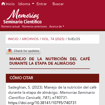
Ir al menú de navegación principal
Ir al contenido principal
Ir al pie de página del sitio
Inicio
Idioma
Entrar
Buscar
Número actual
Números anteriores
Acerca de
INICIO
/
ARCHIVOS
/
VOL. 74 (2023)
/
SUELOS
MANEJO DE LA NUTRICIÓN DEL CAFÉ
DURANTE LA ETAPA DE ALMÁCIGO
CÓMO CITAR
Sadeghian, S. (2023). Manejo de la nutrición del café
durante la etapa de almácigo.
Memorias Seminario
Científico Cenicafé
,
74
(1), e740731.
https://doi.org/10.38141/10795/740731