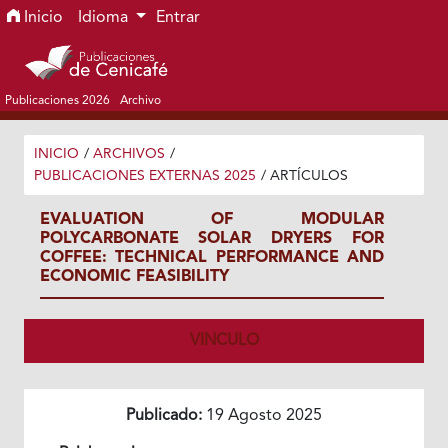
Ir al menú de navegación principal
Ir al contenido principal
Ir al pie de página del sitio
Inicio
Idioma
Entrar
Publicaciones 2026
Archivo
INICIO
/
ARCHIVOS
/
PUBLICACIONES EXTERNAS 2025
/
ARTÍCULOS
EVALUATION OF MODULAR
POLYCARBONATE SOLAR DRYERS FOR
COFFEE: TECHNICAL PERFORMANCE AND
ECONOMIC FEASIBILITY
VINCULO
Publicado:
19 Agosto 2025