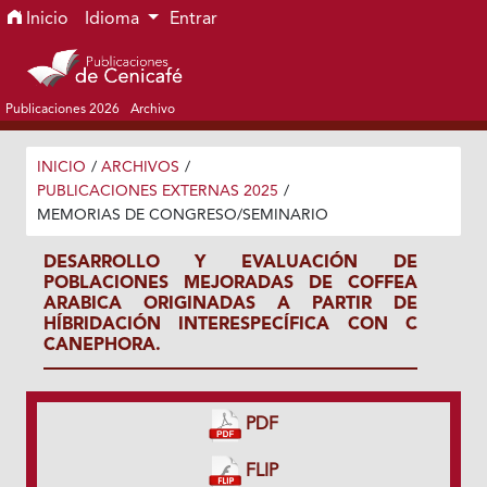
Ir al menú de navegación principal
Ir al contenido principal
Ir al pie de página del sitio
Inicio
Idioma
Entrar
Publicaciones 2026
Archivo
INICIO
/
ARCHIVOS
/
PUBLICACIONES EXTERNAS 2025
/
MEMORIAS DE CONGRESO/SEMINARIO
DESARROLLO Y EVALUACIÓN DE
POBLACIONES MEJORADAS DE COFFEA
ARABICA ORIGINADAS A PARTIR DE
HÍBRIDACIÓN INTERESPECÍFICA CON C
CANEPHORA.
PDF
FLIP