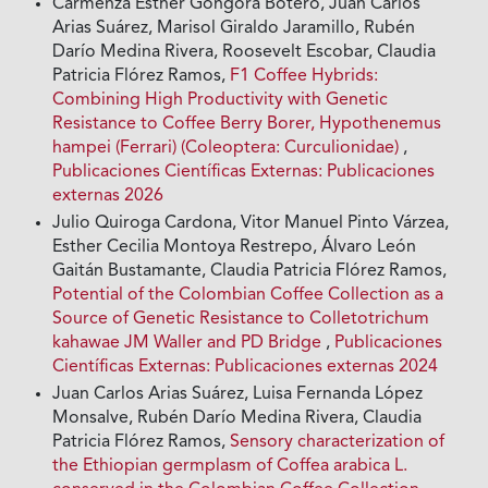
Carmenza Esther Góngora Botero, Juan Carlos
Arias Suárez, Marisol Giraldo Jaramillo, Rubén
Darío Medina Rivera, Roosevelt Escobar, Claudia
Patricia Flórez Ramos,
F1 Coffee Hybrids:
Combining High Productivity with Genetic
Resistance to Coffee Berry Borer, Hypothenemus
hampei (Ferrari) (Coleoptera: Curculionidae)
,
Publicaciones Científicas Externas: Publicaciones
externas 2026
Julio Quiroga Cardona, Vitor Manuel Pinto Várzea,
Esther Cecilia Montoya Restrepo, Álvaro León
Gaitán Bustamante, Claudia Patricia Flórez Ramos,
Potential of the Colombian Coffee Collection as a
Source of Genetic Resistance to Colletotrichum
kahawae JM Waller and PD Bridge
,
Publicaciones
Científicas Externas: Publicaciones externas 2024
Juan Carlos Arias Suárez, Luisa Fernanda López
Monsalve, Rubén Darío Medina Rivera, Claudia
Patricia Flórez Ramos,
Sensory characterization of
the Ethiopian germplasm of Coffea arabica L.