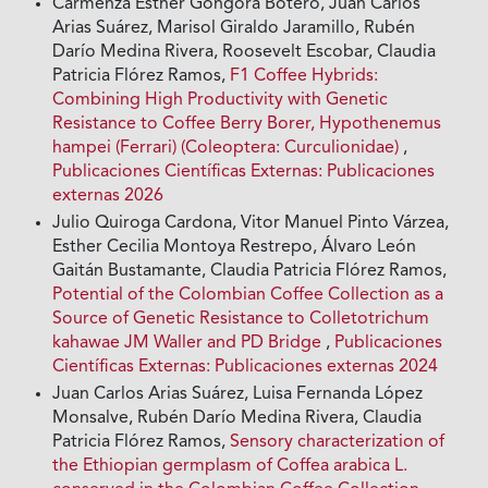
Carmenza Esther Góngora Botero, Juan Carlos
Arias Suárez, Marisol Giraldo Jaramillo, Rubén
Darío Medina Rivera, Roosevelt Escobar, Claudia
Patricia Flórez Ramos,
F1 Coffee Hybrids:
Combining High Productivity with Genetic
Resistance to Coffee Berry Borer, Hypothenemus
hampei (Ferrari) (Coleoptera: Curculionidae)
,
Publicaciones Científicas Externas: Publicaciones
externas 2026
Julio Quiroga Cardona, Vitor Manuel Pinto Várzea,
Esther Cecilia Montoya Restrepo, Álvaro León
Gaitán Bustamante, Claudia Patricia Flórez Ramos,
Potential of the Colombian Coffee Collection as a
Source of Genetic Resistance to Colletotrichum
kahawae JM Waller and PD Bridge
,
Publicaciones
Científicas Externas: Publicaciones externas 2024
Juan Carlos Arias Suárez, Luisa Fernanda López
Monsalve, Rubén Darío Medina Rivera, Claudia
Patricia Flórez Ramos,
Sensory characterization of
the Ethiopian germplasm of Coffea arabica L.