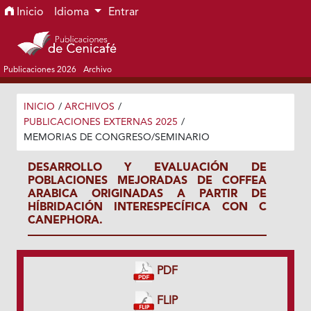
Ir al menú de navegación principal
Ir al contenido principal
Ir al pie de página del sitio
Inicio
Idioma
Entrar
Publicaciones 2026
Archivo
INICIO
/
ARCHIVOS
/
PUBLICACIONES EXTERNAS 2025
/
MEMORIAS DE CONGRESO/SEMINARIO
DESARROLLO Y EVALUACIÓN DE
POBLACIONES MEJORADAS DE COFFEA
ARABICA ORIGINADAS A PARTIR DE
HÍBRIDACIÓN INTERESPECÍFICA CON C
CANEPHORA.
PDF
FLIP