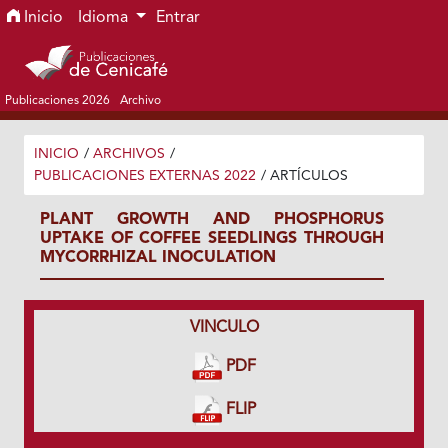
Ir al menú de navegación principal
Ir al contenido principal
Ir al pie de página del sitio
Inicio
Idioma
Entrar
Publicaciones 2026
Archivo
INICIO
/
ARCHIVOS
/
PUBLICACIONES EXTERNAS 2022
/
ARTÍCULOS
PLANT GROWTH AND PHOSPHORUS
UPTAKE OF COFFEE SEEDLINGS THROUGH
MYCORRHIZAL INOCULATION
VINCULO
PDF
FLIP