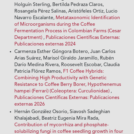
Holguín Sterling, Bertilda Pedraza Claros,
Rosangela Pérez Salinas, Aristófeles Ortiz, Lucio
Navarro Escalante,
Metataxonomic Identification
of Microorganisms during the Coffee
Fermentation Process in Colombian Farms (Cesar
Department)
,
Publicaciones Científicas Externas:
Publicaciones externas 2024
Carmenza Esther Góngora Botero, Juan Carlos
Arias Suárez, Marisol Giraldo Jaramillo, Rubén
Darío Medina Rivera, Roosevelt Escobar, Claudia
Patricia Flórez Ramos,
F1 Coffee Hybrids:
Combining High Productivity with Genetic
Resistance to Coffee Berry Borer, Hypothenemus
hampei (Ferrari) (Coleoptera: Curculionidae)
,
Publicaciones Científicas Externas: Publicaciones
externas 2026
Hernán González Osorio, Siavosh Sadeghian
Khalajabadi, Beatriz Eugenia Mira Rada,
Contribution of mycorrhiza and phosphate-
solubilizing fungi in coffee seedling growth in four