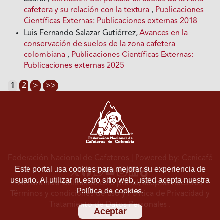
cafetera y su relación con la textura
,
Publicaciones
Científicas Externas: Publicaciones externas 2018
Luis Fernando Salazar Gutiérrez,
Avances en la
conservación de suelos de la zona cafetera
colombiana
,
Publicaciones Científicas Externas:
Publicaciones externas 2025
1
2
>
>>
Federación Nacional de Cafeteros
| Powered by: Cenicafé
Este portal usa cookies para mejorar su experiencia de
usuario. Al utilizar nuestro sitio web, usted acepta nuestra
Al continuar utilizando este portal, aceptas nuestros
Política de cookies.
Términos y condiciones de uso
y
Política de Privacidad y
Tratamiento de Datos Personales
.
Aceptar