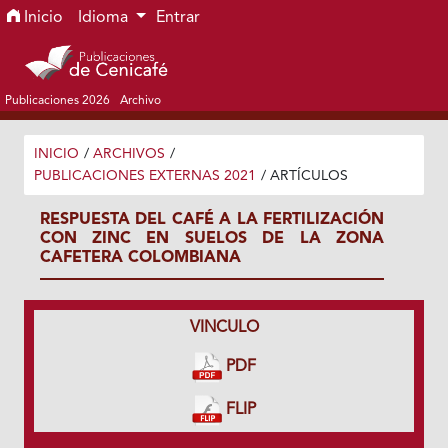
Ir al menú de navegación principal
Ir al contenido principal
Ir al pie de página del sitio
Inicio
Idioma
Entrar
Publicaciones 2026
Archivo
INICIO
/
ARCHIVOS
/
PUBLICACIONES EXTERNAS 2021
/
ARTÍCULOS
RESPUESTA DEL CAFÉ A LA FERTILIZACIÓN
CON ZINC EN SUELOS DE LA ZONA
CAFETERA COLOMBIANA
VINCULO
PDF
FLIP