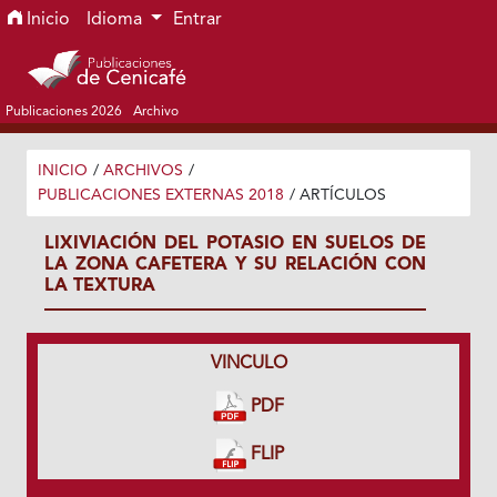
Ir al menú de navegación principal
Ir al contenido principal
Ir al pie de página del sitio
Inicio
Idioma
Entrar
Publicaciones 2026
Archivo
INICIO
/
ARCHIVOS
/
PUBLICACIONES EXTERNAS 2018
/
ARTÍCULOS
LIXIVIACIÓN DEL POTASIO EN SUELOS DE
LA ZONA CAFETERA Y SU RELACIÓN CON
LA TEXTURA
VINCULO
PDF
FLIP