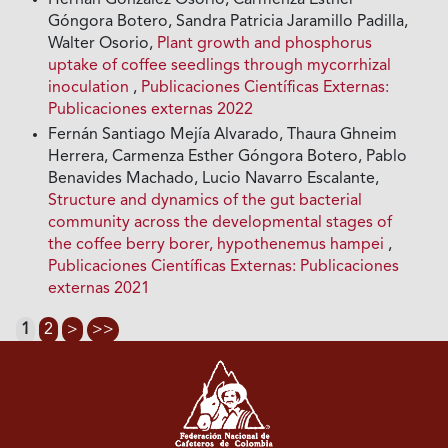
Hernán González Osorio, Carmenza Esther
Góngora Botero, Sandra Patricia Jaramillo Padilla,
Walter Osorio,
Plant growth and phosphorus
uptake of coffee seedlings through mycorrhizal
inoculation
,
Publicaciones Científicas Externas:
Publicaciones externas 2022
Fernán Santiago Mejía Alvarado, Thaura Ghneim
Herrera, Carmenza Esther Góngora Botero, Pablo
Benavides Machado, Lucio Navarro Escalante,
Structure and dynamics of the gut bacterial
community across the developmental stages of
the coffee berry borer, hypothenemus hampei
,
Publicaciones Científicas Externas: Publicaciones
externas 2021
1
2
>
>>