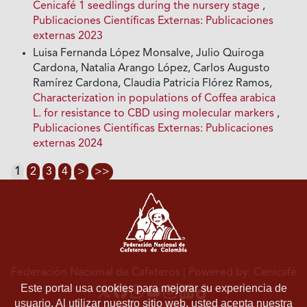
Cenicafé 1 seedlings during the nursery stage
,
Publicaciones Científicas Externas: Publicaciones
externas 2023
Luisa Fernanda López Monsalve, Julio Quiroga
Cardona, Natalia Arango López, Carlos Augusto
Ramírez Cardona, Claudia Patricia Flórez Ramos,
Characterization in populations of Coffea arabica
L. for resistance to CBD using molecular markers
,
Publicaciones Científicas Externas: Publicaciones
externas 2024
1
2
3
4
>
>>
Federación Nacional de Cafeteros
| Powered by: Cenicafé
Este portal usa cookies para mejorar su experiencia de
usuario. Al utilizar nuestro sitio web, usted acepta nuestra