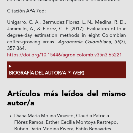
con un menor desempeño respecto a los anteriores.
Citación APA 7ed:
Unigarro, C. A., Bermudez Florez, L. N., Medina, R. D.,
Jaramillo, A., & Flórez, C. P. (2017). Evaluation of four
degree-day estimation methods in eight Colombian
coffee-growing areas.
Agronomía Colombiana
,
35
(3),
357-364.
https://doi.org/10.15446/agron.colomb.v35n3.65221
BIOGRAFÍA DEL AUTOR/A
(VER)
Artículos más leídos del mismo
autor/a
Diana María Molina Vinasco, Claudia Patricia
Flórez Ramos, Esther Cecilia Montoya Restrepo,
Rubén Darío Medina Rivera, Pablo Benavides