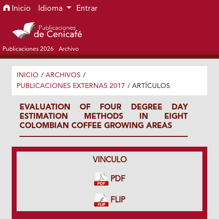
Ir al menú de navegación principal
Ir al contenido principal
Ir al pie de página del sitio
Inicio
Idioma
Entrar
Publicaciones 2026
Archivo
INICIO
/
ARCHIVOS
/
PUBLICACIONES EXTERNAS 2017
/
ARTÍCULOS
EVALUATION OF FOUR DEGREE DAY
ESTIMATION METHODS IN EIGHT
COLOMBIAN COFFEE GROWING AREAS
VINCULO
PDF
FLIP