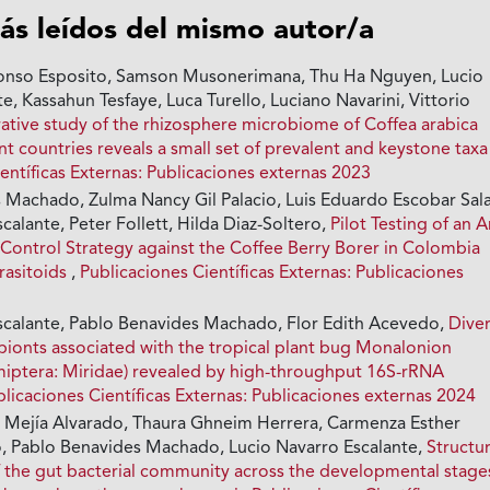
ás leídos del mismo autor/a
lfonso Esposito, Samson Musonerimana, Thu Ha Nguyen, Lucio
e, Kassahun Tesfaye, Luca Turello, Luciano Navarini, Vittorio
tive study of the rhizosphere microbiome of Coffea arabica
nt countries reveals a small set of prevalent and keystone tax
entíficas Externas: Publicaciones externas 2023
 Machado, Zulma Nancy Gil Palacio, Luis Eduardo Escobar Sala
calante, Peter Follett, Hilda Diaz-Soltero,
Pilot Testing of an A
 Control Strategy against the Coffee Berry Borer in Colombia
rasitoids
,
Publicaciones Científicas Externas: Publicaciones
scalante, Pablo Benavides Machado, Flor Edith Acevedo,
Diver
mbionts associated with the tropical plant bug Monalonion
miptera: Miridae) revealed by high-throughput 16S-rRNA
blicaciones Científicas Externas: Publicaciones externas 2024
 Mejía Alvarado, Thaura Ghneim Herrera, Carmenza Esther
 Pablo Benavides Machado, Lucio Navarro Escalante,
Structu
 the gut bacterial community across the developmental stage