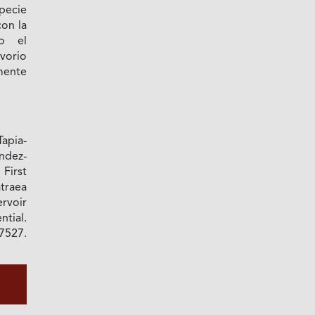
ecie
con la
do el
vorio
ente
apia-
ndez-
 First
traea
ervoir
ntial.
7527.