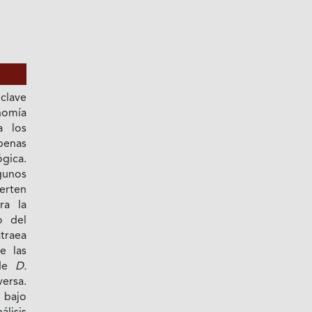
clave
omía
a los
penas
gica.
unos
erten
ra la
o del
traea
de las
 de
D.
ersa.
bajo