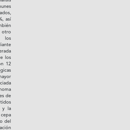
lisis
munes
zados,
%, así
mbién
 otro
 los
ante
erada
re los
on 12
gicas
mayor
nciada
noma
es de
ótidos
 y la
 cepa
o del
ación