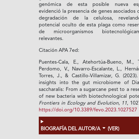
genómica de esta posible nueva esp
evidenció la presencia de genes asociados 
degradación de la celulosa, revelan
potencial oculto de esta plaga como reser
de microorganismos biotecnológicam
relevantes.
Citación APA 7ed:
Puentes-Cala, E., Atehortúa-Bueno, M., T
Perdomo, V., Navarro-Escalante, L., Herná
Torres, J., & Castillo-Villamizar, G. (2023).
insights into the gut microbiome of Dia
saccharalis: From a sugarcane pest to a res
of new bacteria with biotechnological pote
Frontiers in Ecology and Evolution
,
11
, 102
https://doi.org/10.3389/fevo.2023.1027527
BIOGRAFÍA DEL AUTOR/A
(VER)