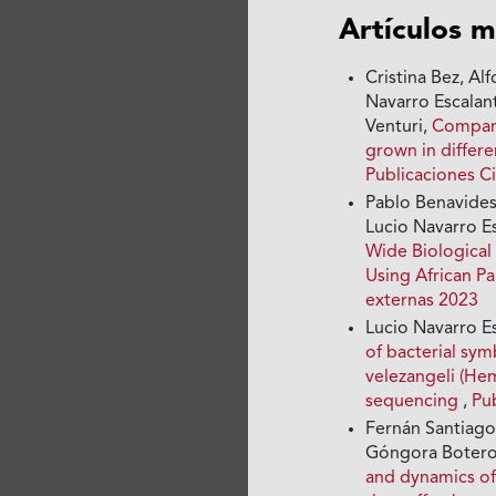
Artículos m
Cristina Bez, A
Navarro Escalant
Venturi,
Compara
grown in differe
Publicaciones Ci
Pablo Benavides
Lucio Navarro Es
Wide Biological
Using African Pa
externas 2023
Lucio Navarro E
of bacterial sy
velezangeli (He
sequencing
,
Pu
Fernán Santiago
Góngora Botero,
and dynamics of