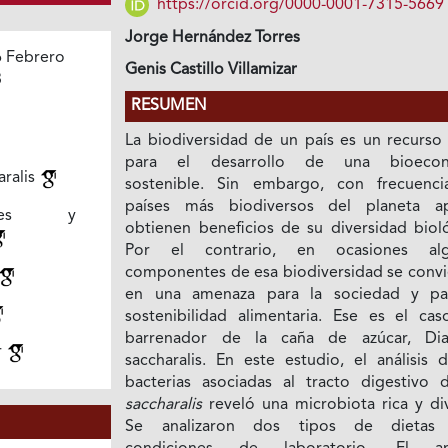
https://orcid.org/0000-0001-7315-5669
Jorge Hernández Torres
 Febrero
Genis Castillo Villamizar
3
RESUMEN
La biodiversidad de un país es un recurso 
para el desarrollo de una bioecon
aralis
sostenible. Sin embargo, con frecuenci
países más biodiversos del planeta a
adores y
obtienen beneficios de su diversidad bioló
Por el contrario, en ocasiones alg
componentes de esa biodiversidad se convi
en una amenaza para la sociedad y pa
sostenibilidad alimentaria. Ese es el cas
barrenador de la caña de azúcar, Dia
r
saccharalis. En este estudio, el análisis 
bacterias asociadas al tracto digestivo
saccharalis
reveló una microbiota rica y div
Se analizaron dos tipos de dietas 