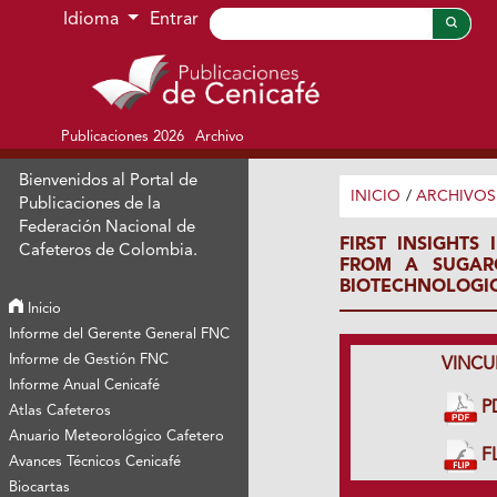
Ir al menú de navegación principal
Ir al contenido principal
Ir al pie de página del sitio
Idioma
Entrar
Publicaciones 2026
Archivo
Bienvenidos al Portal de
INICIO
/
ARCHIVOS
Publicaciones de la
Federación Nacional de
FIRST INSIGHTS
Cafeteros de Colombia.
FROM A SUGAR
BIOTECHNOLOGIC
Inicio
Informe del Gerente General FNC
Informe de Gestión FNC
VINCU
Informe Anual Cenicafé
P
Atlas Cafeteros
Anuario Meteorológico Cafetero
FL
Avances Técnicos Cenicafé
Biocartas