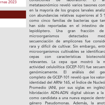
condiciones de laboratorio. El aná
ernas 2023
metataxonómico reveló varios taxones co
en la mayoría de los grupos larvales anali
con abundancias relativas superiores al 5 
como cinco familias de bacterias que ta
han sido reportadas en el intestino de
lepidóptero. Una gran fracción de
microorganismos detectados medi
secuenciación de amplicones fue consid
rara y difícil de cultivar. Sin embargo, ent
microorganismos cultivables se identificar
cepas con características biotecnoló
relevantes. La cepa que mostró la 
actividad celulolítica (GCEP-101) fue secue
genómicamente. El análisis del ge
completo de GCEP-101 reveló que los valor
identidad del ARNr 16S, el Índice de Nucle
Promedio (ANI, por sus siglas en inglés)
hibridación ADN-ADN digital ubican a la
como candidata a una nueva especie dentr
género Pseudomonas. Además, la anot