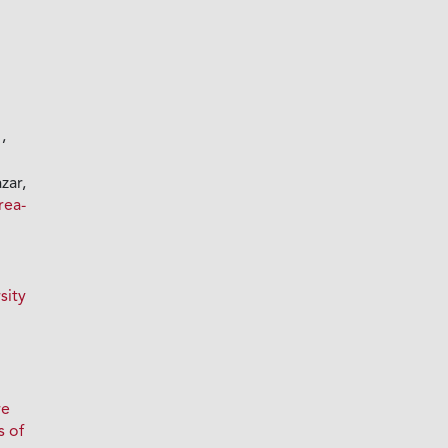
a
,
zar,
rea-
sity
re
s of