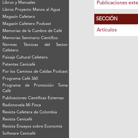
Libros y Manuales
Publicaciones ext
Libros Proyecto Manos al Agua
Magazín Cafetero
SECCIÓN
Magazín Cafetero Podcast
Artículos
Memorias de la Cumbre de Café
Memorias Seminario Científico
Normas Técnicas del Sector
Cafetero
Paisaje Cultural Cafetero
Patentes Cenicafé
Por los Caminos de Caldas Podcast
Programa Café 360
Programa de Promoción Toma
Café
Publicaciones Científicas Externas
Radionovela Mi Finca
Revista Cafetera de Colombia
Revista Cenicafé
Revista Ensayos sobre Economía
Software Cenicafé