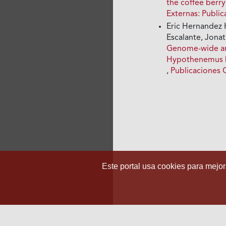
the coffee ber
Externas: Publi
Eric Hernandez 
Escalante, Jona
Genome-wide ana
Hypothenemus ha
,
Publicaciones C
Este portal usa cookies para mejora