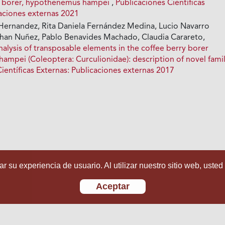
ry borer, hypothenemus hampei
,
Publicaciones Científicas
caciones externas 2021
Hernandez, Rita Daniela Fernández Medina, Lucio Navarro
than Nuñez, Pablo Benavides Machado, Claudia Carareto,
lysis of transposable elements in the coffee berry borer
mpei (Coleoptera: Curculionidae): description of novel famil
ientíficas Externas: Publicaciones externas 2017
r su experiencia de usuario. Al utilizar nuestro sitio web, usted
Aceptar