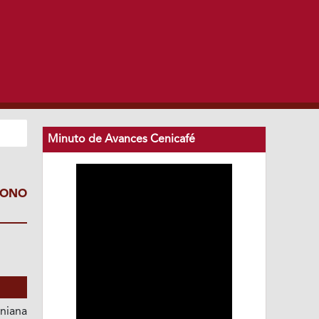
Minuto de Avances Cenicafé
BONO
niana