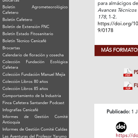
Biocartas
para almácigos de
Boletín Agrometeorológico
Avances Técnicos 
Cafetero
178
, 1-2.
Boletín Cafetero
https://doi.org/1
Boletín de Extensión FNC
9/0178
Boletín Estado Fitosanitario
Boletín Técnico Cenicafé
Brocartas
MÁS FORMATOS
Calendario de floración y cosecha
Colección Fundación Ecológica
Cafetera
P
Colección Fundación Manuel Mejía
Colección Libros 80 años
FL
Colección Libros 85 años
Comportamiento de la Industria
Finca Cafetera Santander Podcast
Infografías Cenicafé
Publicado:
1 J
Informes de Gestión Comité
Antioquía
Informes de Gestión Comité Caldas
https://do
Las Aventuras del Profesor Yarumo