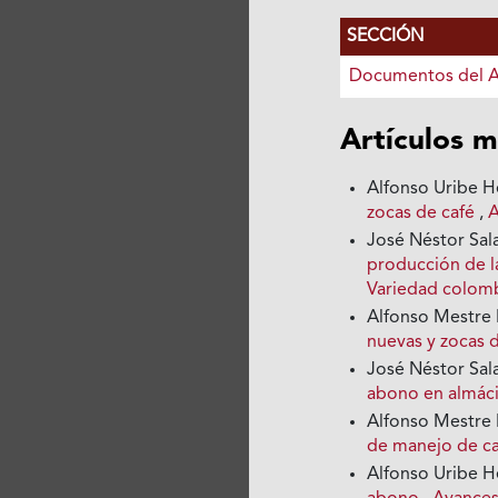
SECCIÓN
Documentos del 
Artículos m
Alfonso Uribe H
zocas de café
,
A
José Néstor Sal
producción de 
Variedad colom
Alfonso Mestre 
nuevas y zocas 
José Néstor Sal
abono en almác
Alfonso Mestre 
de manejo de ca
Alfonso Uribe H