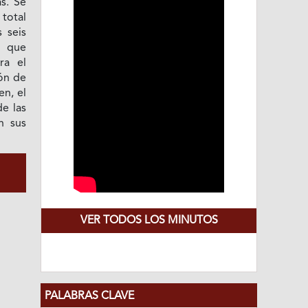
as. Se
 total
s seis
n que
ra el
ión de
n, el
de las
n sus
VER TODOS LOS MINUTOS
PALABRAS CLAVE