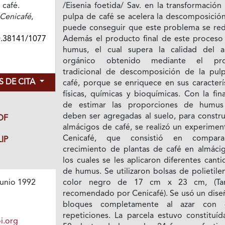
 café.
/Eisenia foetida/ Sav. en la transformación
Cenicafé
,
pulpa de café se acelera la descomposición
puede conseguir que este problema se red
0.38141/1077
Además el producto final de este proceso 
humus, el cual supera la calidad del 
orgánico obtenido mediante el pro
tradicional de descomposición de la pul
 DE CITA
café, porque se enriquece en sus caracterí
físicas, químicas y bioquímicas. Con la fin
de estimar las proporciones de humu
deben ser agregadas al suelo, para constru
DF
almácigos de café, se realizó un experimen
Cenicafé, que consistió en compara
IP
crecimiento de plantas de café en almácig
los cuales se les aplicaron diferentes cant
de humus. Se utilizaron bolsas de polietil
color negro de 17 cm x 23 cm, (Ta
unio 1992
recomendado por Cenicafé). Se usó un dise
bloques completamente al azar con 
repeticiones. La parcela estuvo constituíd
i.org