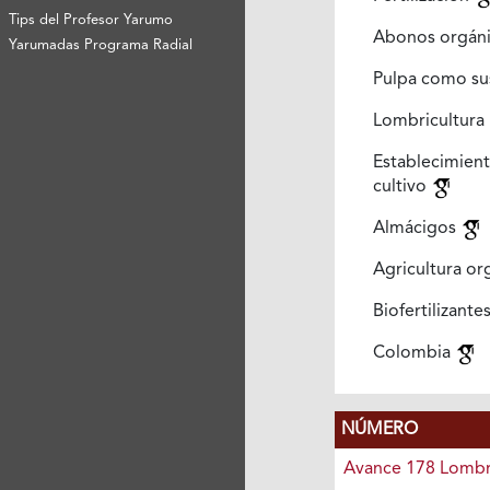
Tips del Profesor Yarumo
Abonos orgán
Yarumadas Programa Radial
Pulpa como su
Lombricultura
Establecimi
cultivo
Almácigos
Agricultura or
Biofertilizante
Colombia
NÚMERO
Avance 178 Lombri