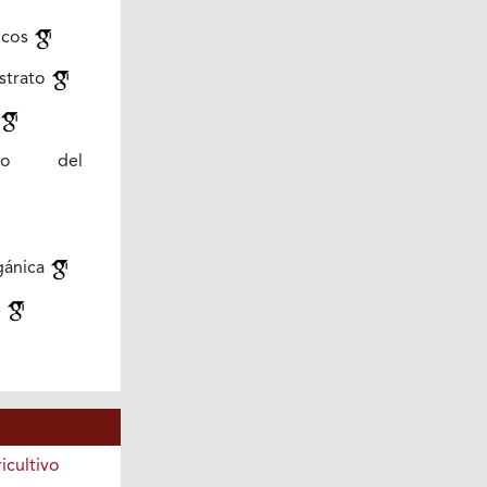
icos
strato
ento del
gánica
s
cultivo