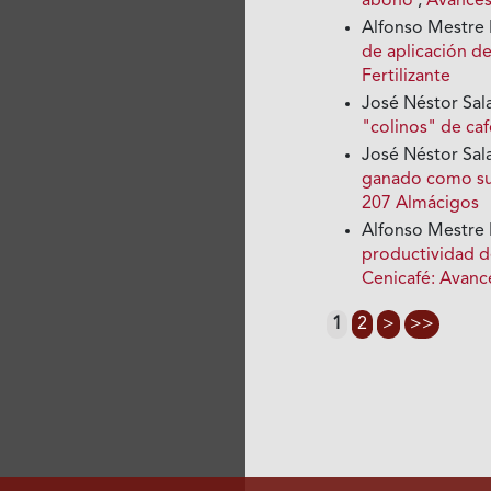
abono
,
Avances
Alfonso Mestre 
de aplicación de
Fertilizante
José Néstor Sala
"colinos" de ca
José Néstor Sal
ganado como su
207 Almácigos
Alfonso Mestre 
productividad d
Cenicafé: Avan
1
2
>
>>