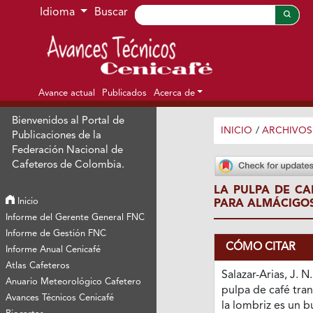
Ir al menú de navegación principal
Ir al contenido principal
Ir al pie de página del sitio
Idioma
Buscar
Avance actual
Publicados
Acerca de
Bienvenidos al Portal de
INICIO
/
ARCHIVOS
Publicaciones de la
Federación Nacional de
Cafeteros de Colombia.
LA PULPA DE C
Inicio
PARA ALMÁCIGOS
Informe del Gerente General FNC
Informe de Gestión FNC
CÓMO CITAR
Informe Anual Cenicafé
Atlas Cafeteros
Salazar-Arias, J. N.
Anuario Meteorológico Cafetero
pulpa de café tra
Avances Técnicos Cenicafé
la lombriz es un 