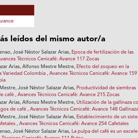
Avance
ás leídos del mismo autor/a
enao, José Néstor Salazar Arias,
Epoca de fertilización de las
vances Técnicos Cenicafé: Avance 117 Zocas
azar Arias, Alfonso Mestre Mestre,
Efecto del zoqueo en la
la Variedad Colombia
,
Avances Técnicos Cenicafé: Avance 159
bia
Mestre, José Néstor Salazar Arias,
Productividad de siembras
de café
,
Avances Técnicos Cenicafé: Avance 215 Zocas
azar Arias, Alfonso Mestre Mestre,
Utilización de la gallinaza 
igos de café
,
Avances Técnicos Cenicafé: Avance 148 Gallinaz
Mestre, José Néstor Salazar Arias,
Establecimiento de un sist
fetales
,
Avances Técnicos Cenicafé: Avance 254 Cafetales
enao, José Néstor Salazar Arias,
La pulpa del café es un excel