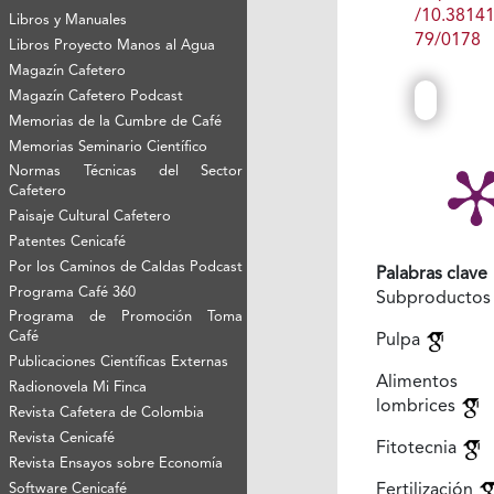
/10.3814
Libros y Manuales
79/0178
Libros Proyecto Manos al Agua
Magazín Cafetero
Magazín Cafetero Podcast
Memorias de la Cumbre de Café
Memorias Seminario Científico
Normas Técnicas del Sector
Cafetero
Paisaje Cultural Cafetero
Patentes Cenicafé
Por los Caminos de Caldas Podcast
Palabras clave
Programa Café 360
Subproducto
Programa de Promoción Toma
Café
Pulpa
Publicaciones Científicas Externas
Alimento
Radionovela Mi Finca
lombrices
Revista Cafetera de Colombia
Revista Cenicafé
Fitotecnia
Revista Ensayos sobre Economía
Software Cenicafé
Fertilización