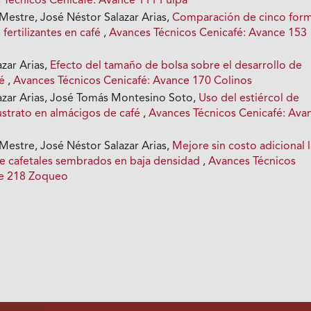
 Técnicos Cenicafé: Avance 111 Pulpa
Mestre, José Néstor Salazar Arias,
Comparación de cinco for
 fertilizantes en café
,
Avances Técnicos Cenicafé: Avance 153
zar Arias,
Efecto del tamaño de bolsa sobre el desarrollo de
fé
,
Avances Técnicos Cenicafé: Avance 170 Colinos
azar Arias, José Tomás Montesino Soto,
Uso del estiércol de
strato en almácigos de café
,
Avances Técnicos Cenicafé: Ava
Mestre, José Néstor Salazar Arias,
Mejore sin costo adicional 
e cafetales sembrados en baja densidad
,
Avances Técnicos
ce 218 Zoqueo