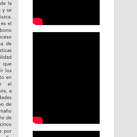
 de la
 y se
uzca.
es el
abono
ceso
pa de
sticas
alidad
s que
ir los
to en
r el
os, a
idades
eno de
maño
ño de
cinco
a por