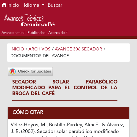
Ir al menú de navegación principal
Ir al contenido principal
Ir al pie de página del sitio
Inicio
Idioma
Buscar
Avance actual
Publicados
Acerca de
INICIO
/
ARCHIVOS
/
AVANCE 306 SECADOR
/
DOCUMENTOS DEL AVANCE
SECADOR SOLAR PARABÓLICO
MODIFICADO PARA EL CONTROL DE LA
BROCA DEL CAFÉ
CÓMO CITAR
Vélez-Hoyos, M., Bustillo-Pardey, Álex E., & Álvarez,
J. R. (2002). Secador solar parabólico modificado