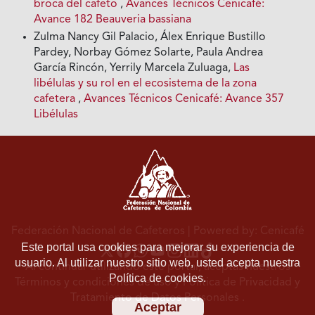
broca del cafeto
,
Avances Técnicos Cenicafé:
Avance 182 Beauveria bassiana
Zulma Nancy Gil Palacio, Álex Enrique Bustillo
Pardey, Norbay Gómez Solarte, Paula Andrea
García Rincón, Yerrily Marcela Zuluaga,
Las
libélulas y su rol en el ecosistema de la zona
cafetera
,
Avances Técnicos Cenicafé: Avance 357
Libélulas
Federación Nacional de Cafeteros
| Powered by: Cenicafé
Este portal usa cookies para mejorar su experiencia de
usuario. Al utilizar nuestro sitio web, usted acepta nuestra
Al continuar utilizando este portal, aceptas nuestros
Política de cookies.
Términos y condiciones de uso
y
Política de Privacidad y
Tratamiento de Datos Personales
.
Aceptar