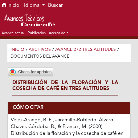
Ir al menú de navegación principal
Ir al contenido principal
Ir al pie de página del sitio
Inicio
Idioma
Buscar
Avance actual
Publicados
Acerca de
INICIO
/
ARCHIVOS
/
AVANCE 272 TRES ALTITUDES
/
DOCUMENTOS DEL AVANCE
DISTRIBUCIÓN DE LA FLORACIÓN Y LA
COSECHA DE CAFÉ EN TRES ALTITUDES
CÓMO CITAR
Vélez-Arango, B. E., Jaramillo-Robledo, Álvaro,
Chaves-Córdoba, B., & Franco , M. (2000).
Distribución de la floración y la cosecha de café en