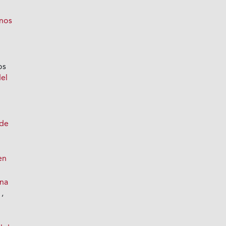
inos
os
del
 de
en
ona
a
,