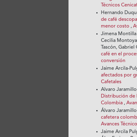
Técnicos Cenic
Hernando Duque 
de café descopa
menor costo
,
A
Jimena Montilla 
Cecilia Montoya
Tascón, Gabrie
café en el proc
conversión
Jaime Arcila-Pul
afectados por g
Cafetales
Alvaro Jaramillo
Distribución de l
Colombia
,
Avan
Álvaro Jaramill
cafetera colombi
Avances Técnico
Jaime Arcila Pul