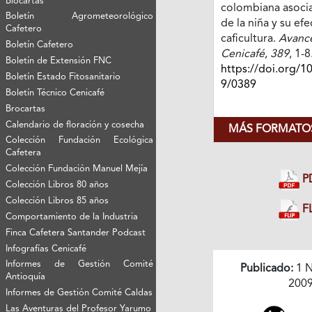
Biocartas
colombiana asocia
Boletín Agrometeorológico
de la niña y su efe
Cafetero
caficultura.
Avance
Boletín Cafetero
Cenicafé
,
389
, 1-8
Boletín de Extensión FNC
https://doi.org/1
Boletín Estado Fitosanitario
9/0389
Boletín Técnico Cenicafé
Brocartas
Calendario de floración y cosecha
MÁS FORMATOS
Colección Fundación Ecológica
Cafetera
Colección Fundación Manuel Mejía
P
Colección Libros 80 años
Colección Libros 85 años
FL
Comportamiento de la Industria
Finca Cafetera Santander Podcast
Infografías Cenicafé
Informes de Gestión Comité
Publicado:
1 N
Antioquía
200
Informes de Gestión Comité Caldas
Las Aventuras del Profesor Yarumo