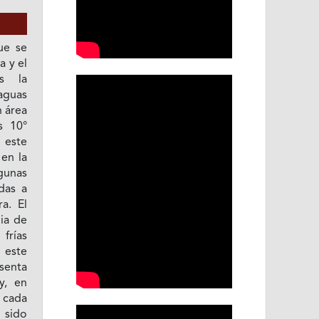
ue se
a y el
es la
aguas
n área
s 10°
 este
 en la
lgunas
das a
a. El
ia de
frías
 este
senta
y, en
 cada
 sido