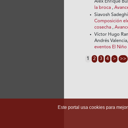
Álex Enrique Bus
la broca
,
Avance
Siavosh Sadeghia
Composición elem
cosecha
,
Avance
Víctor Hugo Ram
Andrés Valencia
eventos El Niño
1
2
3
4
>
>>
Este portal usa cookies para mejora