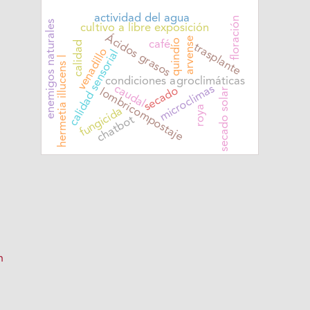
actividad del agua
floración
enemigos naturales
cultivo a libre exposición
Ácidos grasos
arvense
quindío
café
calidad
trasplante
venadillo
calidad sensorial
hermetia illucens l
condiciones agroclimáticas
caudal
microclimas
secado
lombricompostaje
secado solar
roya
fungicida
chatbot
n