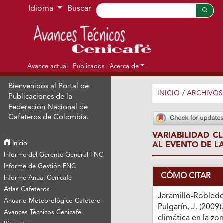
Ir al menú de navegación principal
Ir al contenido principal
Ir al pie de página del sitio
Idioma
Buscar
Avance actual
Publicados
Acerca de
Bienvenidos al Portal de
INICIO
/
ARCHIVOS
Publicaciones de la
Federación Nacional de
Cafeteros de Colombia.
VARIABILIDAD C
Inicio
AL EVENTO DE LA
Informe del Gerente General FNC
Informe de Gestión FNC
CÓMO CITAR
Informe Anual Cenicafé
Atlas Cafeteros
Jaramillo-Robledo,
Anuario Meteorológico Cafetero
Pulgarín, J. (2009)
Avances Técnicos Cenicafé
climática en la zo