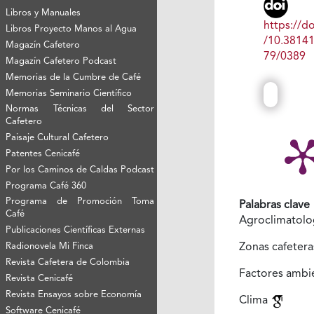
Libros y Manuales
https://do
Libros Proyecto Manos al Agua
/10.3814
Magazín Cafetero
79/0389
Magazín Cafetero Podcast
Memorias de la Cumbre de Café
Memorias Seminario Científico
Normas Técnicas del Sector
Cafetero
Paisaje Cultural Cafetero
Patentes Cenicafé
Por los Caminos de Caldas Podcast
Programa Café 360
Programa de Promoción Toma
Palabras clave
Café
Agroclimatolo
Publicaciones Científicas Externas
Radionovela Mi Finca
Zonas cafeter
Revista Cafetera de Colombia
Factores ambi
Revista Cenicafé
Revista Ensayos sobre Economía
Clima
Software Cenicafé