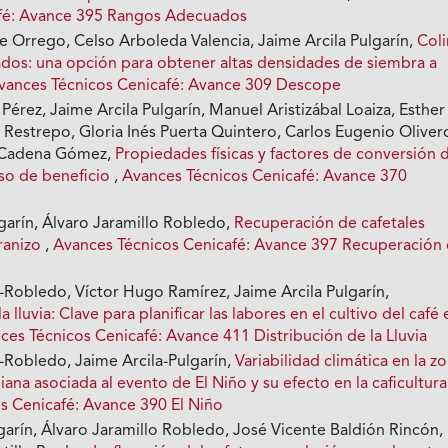
afé: Avance 395 Rangos Adecuados
Orrego, Celso Arboleda Valencia, Jaime Arcila Pulgarín,
Col
dos: una opción para obtener altas densidades de siembra a
vances Técnicos Cenicafé: Avance 309 Descope
Pérez, Jaime Arcila Pulgarín, Manuel Aristizábal Loaiza, Esther
 Restrepo, Gloria Inés Puerta Quintero, Carlos Eugenio Oliver
l Cadena Gómez,
Propiedades físicas y factores de conversión 
eso de beneficio
,
Avances Técnicos Cenicafé: Avance 370
garín, Álvaro Jaramillo Robledo,
Recuperación de cafetales
ranizo
,
Avances Técnicos Cenicafé: Avance 397 Recuperación
-Robledo, Víctor Hugo Ramírez, Jaime Arcila Pulgarín,
a lluvia: Clave para planificar las labores en el cultivo del café 
ces Técnicos Cenicafé: Avance 411 Distribución de la Lluvia
o-Robledo, Jaime Arcila-Pulgarín,
Variabilidad climática en la z
ana asociada al evento de El Niño y su efecto en la caficultur
s Cenicafé: Avance 390 El Niño
garín, Álvaro Jaramillo Robledo, José Vicente Baldión Rincón,