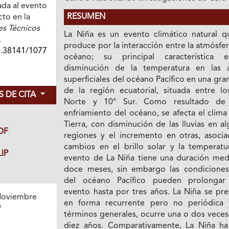
da al evento
RESUMEN
cto en la
s Técnicos
La Niña es un evento climático natural q
.
produce por la interacción entre la atmósfer
0.38141/1077
océano; su principal característica 
disminución de la temperatura en las 
superficiales del océano Pacífico en una gra
de la región ecuatorial, situada entre lo
 DE CITA
Norte y 10° Sur. Como resultado de
enfriamiento del océano, se afecta el clima
Tierra, con disminución de las lluvias en a
DF
regiones y el incremento en otras, asocia
cambios en el brillo solar y la temperatur
IP
evento de La Niña tiene una duración med
doce meses, sin embargo las condiciones 
del océano Pacífico pueden prolongar
evento hasta por tres años. La Niña se pre
oviembre
en forma recurrente pero no periódica 
9
términos generales, ocurre una o dos veces
diez años. Comparativamente, La Niña ha