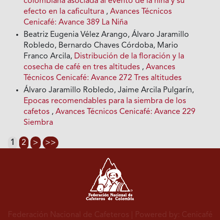
colombiana asociada al evento de la niña y su
efecto en la caficultura
,
Avances Técnicos
Cenicafé: Avance 389 La Niña
Beatriz Eugenia Vélez Arango, Álvaro Jaramillo
Robledo, Bernardo Chaves Córdoba, Mario
Franco Arcila,
Distribución de la floración y la
cosecha de café en tres altitudes
,
Avances
Técnicos Cenicafé: Avance 272 Tres altitudes
Álvaro Jaramillo Robledo, Jaime Arcila Pulgarín,
Epocas recomendables para la siembra de los
cafetos
,
Avances Técnicos Cenicafé: Avance 229
Siembra
1
2
>
>>
Federación Nacional de Cafeteros
| Powered by: Cenicafé