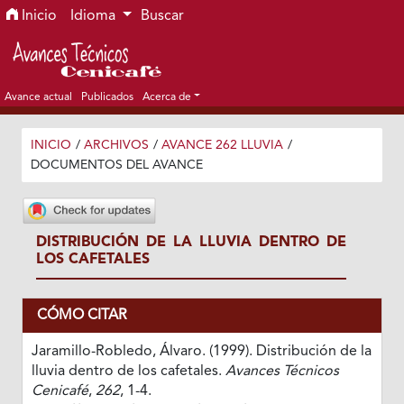
Ir al menú de navegación principal
Ir al contenido principal
Ir al pie de página del sitio
Inicio
Idioma
Buscar
Avance actual
Publicados
Acerca de
INICIO
/
ARCHIVOS
/
AVANCE 262 LLUVIA
/
DOCUMENTOS DEL AVANCE
DISTRIBUCIÓN DE LA LLUVIA DENTRO DE
LOS CAFETALES
CÓMO CITAR
Jaramillo-Robledo, Álvaro. (1999). Distribución de la
lluvia dentro de los cafetales.
Avances Técnicos
Cenicafé
,
262
, 1-4.