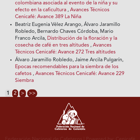
colombiana asociada al evento de la niña y su
efecto en la caficultura
,
Avances Técnicos
Cenicafé: Avance 389 La Niña
Beatriz Eugenia Vélez Arango, Álvaro Jaramillo
Robledo, Bernardo Chaves Córdoba, Mario
Franco Arcila,
Distribución de la floración y la
cosecha de café en tres altitudes
,
Avances
Técnicos Cenicafé: Avance 272 Tres altitudes
Álvaro Jaramillo Robledo, Jaime Arcila Pulgarín,
Epocas recomendables para la siembra de los
cafetos
,
Avances Técnicos Cenicafé: Avance 229
Siembra
1
2
>
>>
Federación Nacional de Cafeteros
| Powered by: Cenicafé