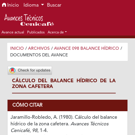
Ir al menú de navegación principal
Ir al contenido principal
Ir al pie de página del sitio
Inicio
Idioma
Buscar
Avance actual
Publicados
Acerca de
INICIO
/
ARCHIVOS
/
AVANCE 098 BALANCE HÍDRICO
/
DOCUMENTOS DEL AVANCE
CÁLCULO DEL BALANCE HÍDRICO DE LA
ZONA CAFETERA
CÓMO CITAR
Jaramillo-Robledo, A. (1980). Cálculo del balance
hídrico de la zona cafetera.
Avances Técnicos
Cenicafé
,
98
, 1-4.