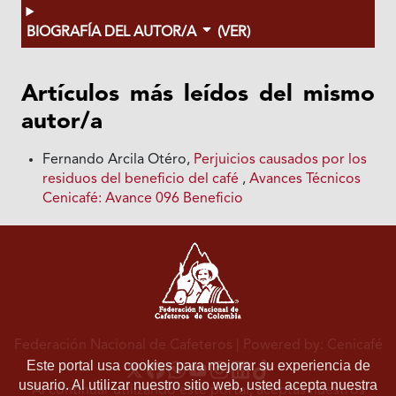
BIOGRAFÍA DEL AUTOR/A
(VER)
Artículos más leídos del mismo
autor/a
Fernando Arcila Otéro,
Perjuicios causados por los
residuos del beneficio del café
,
Avances Técnicos
Cenicafé: Avance 096 Beneficio
Federación Nacional de Cafeteros
| Powered by: Cenicafé
Este portal usa cookies para mejorar su experiencia de
usuario. Al utilizar nuestro sitio web, usted acepta nuestra
Al continuar utilizando este portal, aceptas nuestros