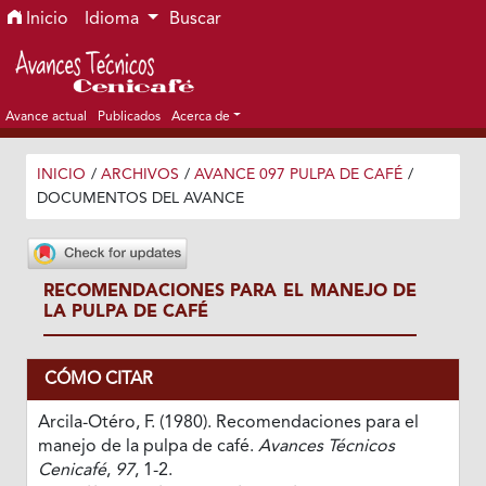
Ir al menú de navegación principal
Ir al contenido principal
Ir al pie de página del sitio
Inicio
Idioma
Buscar
Avance actual
Publicados
Acerca de
INICIO
/
ARCHIVOS
/
AVANCE 097 PULPA DE CAFÉ
/
DOCUMENTOS DEL AVANCE
RECOMENDACIONES PARA EL MANEJO DE
LA PULPA DE CAFÉ
CÓMO CITAR
Arcila-Otéro, F. (1980). Recomendaciones para el
manejo de la pulpa de café.
Avances Técnicos
Cenicafé
,
97
, 1-2.