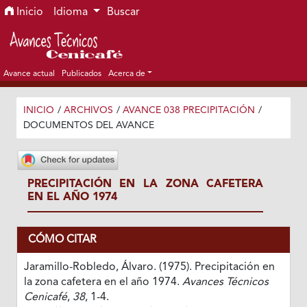
Ir al menú de navegación principal
Ir al contenido principal
Ir al pie de página del sitio
Inicio
Idioma
Buscar
Avance actual
Publicados
Acerca de
INICIO
/
ARCHIVOS
/
AVANCE 038 PRECIPITACIÓN
/
DOCUMENTOS DEL AVANCE
PRECIPITACIÓN EN LA ZONA CAFETERA
EN EL AÑO 1974
CÓMO CITAR
Jaramillo-Robledo, Álvaro. (1975). Precipitación en
la zona cafetera en el año 1974.
Avances Técnicos
Cenicafé
,
38
, 1-4.