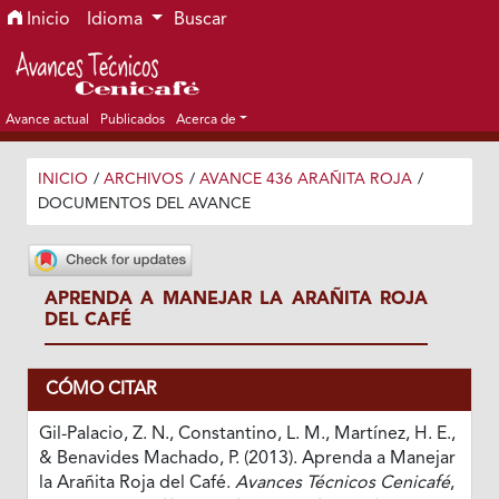
Ir al menú de navegación principal
Ir al contenido principal
Ir al pie de página del sitio
Inicio
Idioma
Buscar
Avance actual
Publicados
Acerca de
INICIO
/
ARCHIVOS
/
AVANCE 436 ARAÑITA ROJA
/
DOCUMENTOS DEL AVANCE
APRENDA A MANEJAR LA ARAÑITA ROJA
DEL CAFÉ
CÓMO CITAR
Gil-Palacio, Z. N., Constantino, L. M., Martínez, H. E.,
& Benavides Machado, P. (2013). Aprenda a Manejar
la Arañita Roja del Café.
Avances Técnicos Cenicafé
,