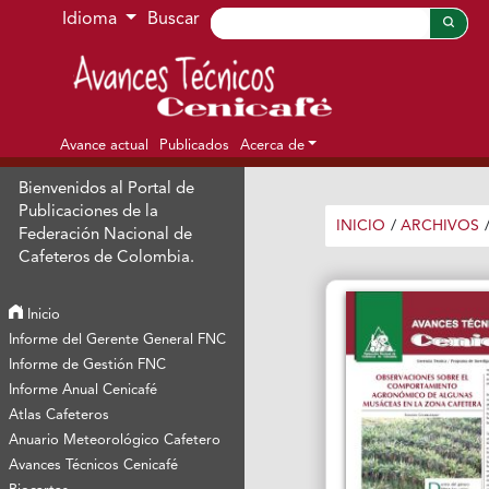
Ir al menú de navegación principal
Ir al contenido principal
Ir al pie de página del sitio
Idioma
Buscar
Avance actual
Publicados
Acerca de
Bienvenidos al Portal de
Publicaciones de la
INICIO
/
ARCHIVOS
Federación Nacional de
Cafeteros de Colombia.
Inicio
Informe del Gerente General FNC
Informe de Gestión FNC
Informe Anual Cenicafé
Atlas Cafeteros
Anuario Meteorológico Cafetero
Avances Técnicos Cenicafé