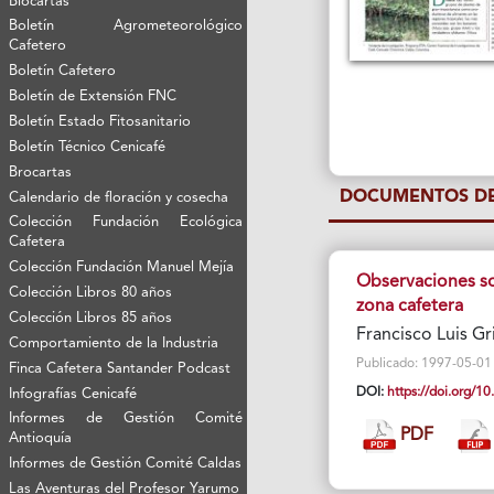
Biocartas
Boletín Agrometeorológico
Cafetero
Boletín Cafetero
Boletín de Extensión FNC
Boletín Estado Fitosanitario
Boletín Técnico Cenicafé
Brocartas
DOCUMENTOS DE
Calendario de floración y cosecha
Colección Fundación Ecológica
Cafetera
Colección Fundación Manuel Mejía
Observaciones s
Colección Libros 80 años
zona cafetera
Colección Libros 85 años
Francisco Luis Gr
Comportamiento de la Industria
Publicado: 1997-05-01 Vi
Finca Cafetera Santander Podcast
DOI:
https://doi.org/
Infografías Cenicafé
Informes de Gestión Comité
PDF
Antioquía
Informes de Gestión Comité Caldas
Las Aventuras del Profesor Yarumo