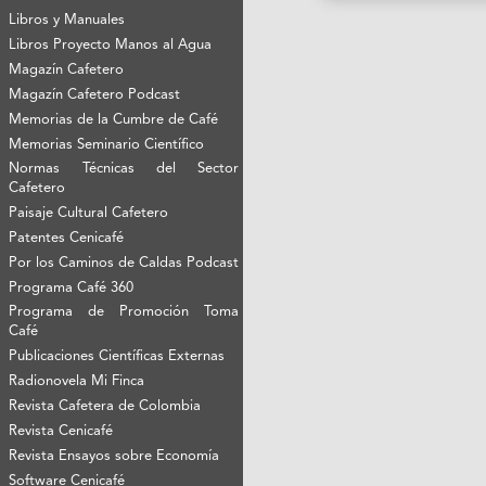
Libros y Manuales
Libros Proyecto Manos al Agua
Magazín Cafetero
Magazín Cafetero Podcast
Memorias de la Cumbre de Café
Memorias Seminario Científico
Normas Técnicas del Sector
Cafetero
Paisaje Cultural Cafetero
Patentes Cenicafé
Por los Caminos de Caldas Podcast
Programa Café 360
Programa de Promoción Toma
Café
Publicaciones Científicas Externas
Radionovela Mi Finca
Revista Cafetera de Colombia
Revista Cenicafé
Revista Ensayos sobre Economía
Software Cenicafé