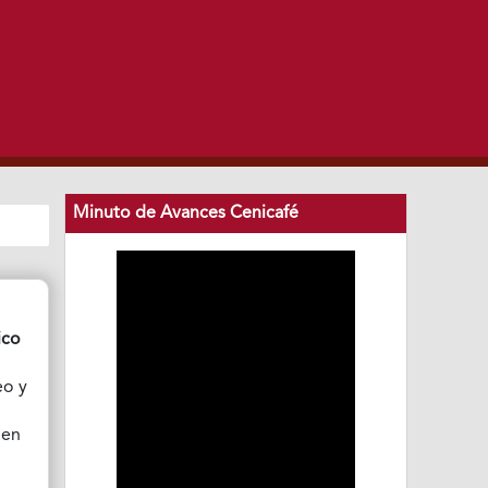
Minuto de Avances Cenicafé
ico
eo y
 en