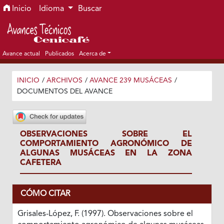
Ir al menú de navegación principal
Ir al contenido principal
Ir al pie de página del sitio
Inicio
Idioma
Buscar
Avance actual
Publicados
Acerca de
INICIO
/
ARCHIVOS
/
AVANCE 239 MUSÁCEAS
/
DOCUMENTOS DEL AVANCE
OBSERVACIONES SOBRE EL
COMPORTAMIENTO AGRONÓMICO DE
ALGUNAS MUSÁCEAS EN LA ZONA
CAFETERA
CÓMO CITAR
Grisales-López, F. (1997). Observaciones sobre el