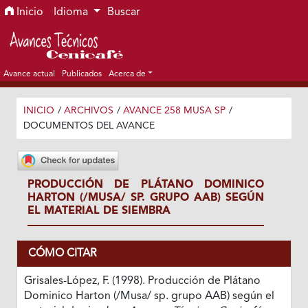
Ir al menú de navegación principal
Ir al contenido principal
Ir al pie de página del sitio
Inicio
Idioma
Buscar
Avance actual
Publicados
Acerca de
INICIO
/
ARCHIVOS
/
AVANCE 258 MUSA SP
/
DOCUMENTOS DEL AVANCE
PRODUCCIÓN DE PLÁTANO DOMINICO
HARTON (/MUSA/ SP. GRUPO AAB) SEGÚN
EL MATERIAL DE SIEMBRA
CÓMO CITAR
Grisales-López, F. (1998). Producción de Plátano
Dominico Harton (/Musa/ sp. grupo AAB) según el