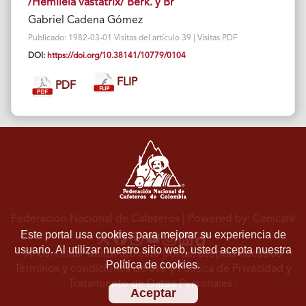
/Hemileia vastatrix/ Berk. y Br
Gabriel Cadena Gómez
Publicado: 1982-03-01 Visitas del artículo 39 | Visitas PDF
DOI:
https://doi.org/10.38141/10779/0104
FLIP
PDF
Federación Nacional de Cafeteros
| Powered by: Cenicafé
Este portal usa cookies para mejorar su experiencia de
usuario. Al utilizar nuestro sitio web, usted acepta nuestra
Al continuar utilizando este portal, aceptas nuestros
Política de cookies.
Términos y condiciones de uso
y
Política de Privacidad y
Tratamiento de Datos Personales
.
Aceptar