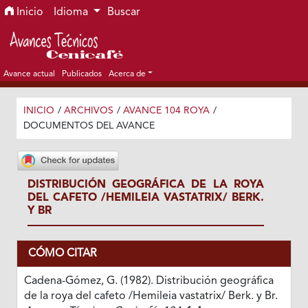
Ir al menú de navegación principal
Ir al contenido principal
Ir al pie de página del sitio
Inicio
Idioma
Buscar
Avance actual
Publicados
Acerca de
INICIO
/
ARCHIVOS
/
AVANCE 104 ROYA
/
DOCUMENTOS DEL AVANCE
DISTRIBUCIÓN GEOGRÁFICA DE LA ROYA
DEL CAFETO /HEMILEIA VASTATRIX/ BERK.
Y BR
CÓMO CITAR
Cadena-Gómez, G. (1982). Distribución geográfica
de la roya del cafeto /Hemileia vastatrix/ Berk. y Br.