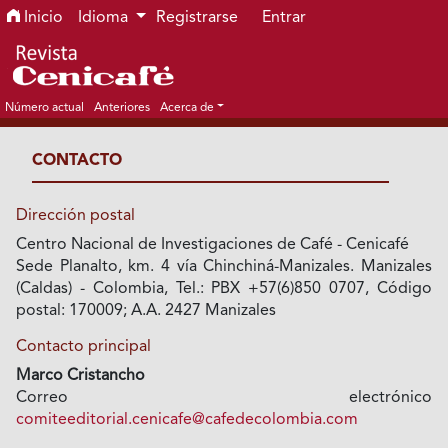
Ir al menú de navegación principal
Ir al contenido principal
Ir al pie de página del sitio
Inicio
Idioma
Registrarse
Entrar
Número actual
Anteriores
Acerca de
CONTACTO
Dirección postal
Centro Nacional de Investigaciones de Café - Cenicafé
Sede Planalto, km. 4 vía Chinchiná-Manizales. Manizales
(Caldas) - Colombia, Tel.: PBX +57(6)850 0707, Código
postal: 170009; A.A. 2427 Manizales
Contacto principal
Marco Cristancho
Correo electrónico
comiteeditorial.cenicafe@cafedecolombia.com