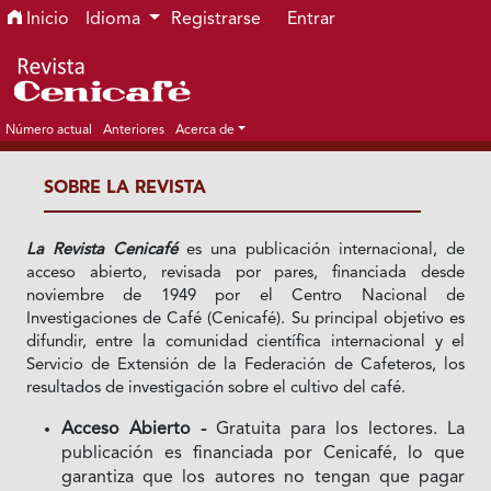
Ir al menú de navegación principal
Ir al contenido principal
Ir al pie de página del sitio
Inicio
Idioma
Registrarse
Entrar
Número actual
Anteriores
Acerca de
SOBRE LA REVISTA
La Revista Cenicafé
es una publicación internacional, de
acceso abierto, revisada por pares, financiada desde
noviembre de 1949 por el Centro Nacional de
Investigaciones de Café (Cenicafé). Su principal objetivo es
difundir, entre la comunidad científica internacional y el
Servicio de Extensión de la Federación de Cafeteros, los
resultados de investigación sobre el cultivo del café.
Acceso Abierto -
Gratuita para los lectores. La
publicación es financiada por Cenicafé, lo que
garantiza que los autores no tengan que pagar